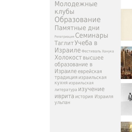
Молодежные
клубы
Образование
Памятные дни
Семинары
Репатриация
Учеба в
Таглит
Израиле
Фестиваль
Ханука
Холокост
высшее
образование в
Израиле
еврейская
традиция
израильская
кухня
израильская
изучение
литература
иврита
история Израиля
ульпан