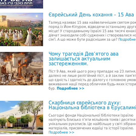
Єврейський День кохання – 15 Ава
Талмуд називає 15 ава найвеличнішим святом ро
поряд із Йом-Кіпуром, відводячи останньому друг
місце! У стародавньому Ізраїлі 15 ава тисячі юнакі
дівчат знаходили собі суджених і створювалися но
сім’ї. А що може бути радіснішим за це?
Подробне
Чому трагедія Дев’ятого ава
залишається актуальним
застереженням.
Піст 9 Ава, який цього року припадає на 23 липня
далеко не лише релігійний піст, а й заклик пам’я
що єдність і здатність до діалогу є головною умо
виживання нації перед обличчям будь-яких істор
бур.
Подробнее >>
Скарбниця єврейського духу:
Національна бібліотека в Єрусалим
Сьогодні фонди Національної бібліотеки Ізраїлю
налічують близько п’яти мільйонів томів і десятки
унікальних рукописів. Це найбільше у світі зібран
матеріалів, присвячених юдаїці та історії Ізраїлю.
Подробнее >>