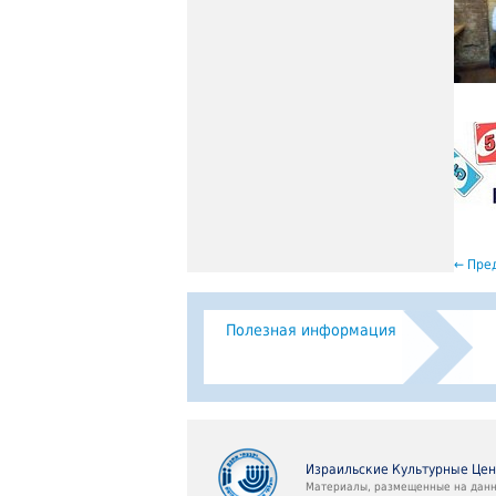
←
Пред
Полезная информация
Израильские Культурные Це
Материалы, размещенные на данно