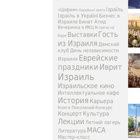
Ізраїль
«Цофим»
Єврейські свята
Ізраїль в Україні
Бизнес в
Израиле
Бинат Атид
Вечеринка в ИКЦ
Встреча на
Гость
Выставки
баре
из Израиля
Дамский
клуб
День независимости
Еврейские
Израиля
праздники
Иврит
Израиль
Израильское кино
Интеллектуальное кафе
История
Карьера
Книга Поколений
Конкурс
Концерт
Культура
Лекции
Летний лагерь
МАСА
Литература
Мастер-класс