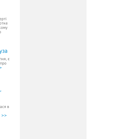
ерті
ротке
кому
о
уза
пня, є
 про
>
,
ася в
е >>