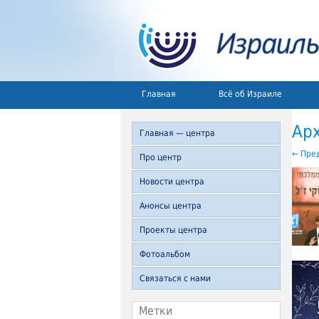
Главная
Всё об Израиле
Ар
Главная — центра
←
Пред
Про центр
Новости центра
Анонсы центра
Проекты центра
Фотоальбом
Связаться с нами
Метки