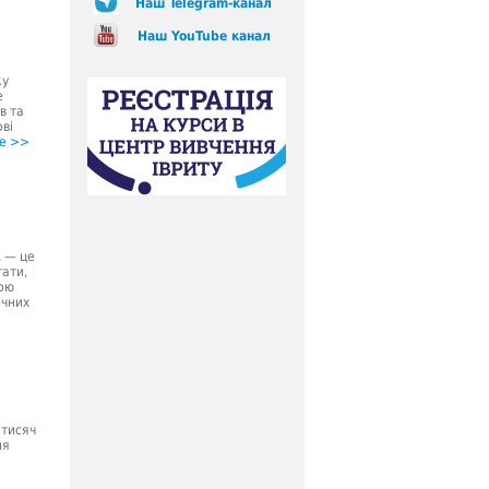
Наш Telegram-канал
Наш YouTube канал
ку
е
в та
ві
е >>
, — це
тати,
вою
ичних
і
 тисяч
ня