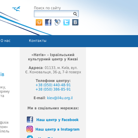
Поиск по сайту
О нас
Контакты
«Натів» – Ізраїльський
культурний центр у Києві
Адреса
: 01133, м. Київ, вул.
Є. Коновальця, 36-д, 7-й поверх
ів
Телефони центру:
+38 (050) 440-48-91
оку,
+38 (050) 386-85-91
апряму
 та
E-mail
:
kiev@il4u.org.il
Ми в соціальних мережах:
ת
Наш центр у Facebook
філія
алом»
Наш центр в Instagram
ілель