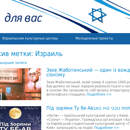
Израильские культурные центры
Молодежные проекты
хив метки:
Израиль
ыдущие записи
Зеєв Жаботинський — один із вожд
сіонізму
Зеев Жаботинський, який помер 4 серпня 1940 р
був далеко не лише лідером ревізіоністського н
в сіонізмі. Він залишив по собі велику літературну
філософську спадщину.
Подробнее >>
Під зорями Ту бе-Авחת כוכבי ט»ו באב
«Натів» — Ізраїльський культурний центр у Києві, 
«Сохнут — Україна», Громадська організація «Х
та Єврейський студентський культурний центр «Г
Київ» запрошують на подію:
Подробнее >>