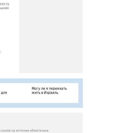
роєкту
ським
е
Могу ли я переехать
 для
жить в Израиль
ссылка на источник обязательна.