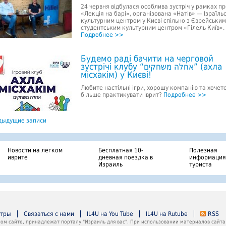
24 червня відбулася особлива зустріч у рамках п
«Лекція на барі», організована «Натів» — Ізраїль
культурним центром у Києві спільно з Єврейським
студентським культурним центром «Гілель Київ».
Подробнее >>
Будемо раді бачити на черговой
зустрічі клубу “אחלה משחקים” (ахла
місхакім) у Києві!
Любите настільні ігри, хорошу компанію та хочет
більше практикувати іврит?
Подробнее >>
ыдущие записи
Новости на легком
Бесплатная 10-
Полезная
иврите
дневная поездка в
информация
Израиль
туриста
нтры
Связаться с нами
IL4U на You Tube
IL4U на Rutube
RSS
м сайте, принадлежат порталу "Израиль для вас". При использовании материалов сайта 