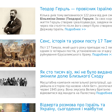
Теодор Герцль — провісник Ізраїлю
Кілька днів тому виповнилося 122 роки від дня см
Біньяміна-Зеєва (Теодора) Герцля
. За своє ко
життя Герцль створив і реалізував рух, завдяки я
через пів століття після його смерті було створен
Державу Ізраїль.
Подробнее >>
Сенс, історія та уроки посту 17 Там
Піст 17 Тамуза, який цього року припадає на 2 ли
одним із чотирьох постів, установлених на згадку
руйнування Єрусалимського Храму.
Подробнее >
Як сто тисяч віз, які не було видано
змінили долю Близького Сходу
Масштабна кампанія нелегальної репатріації, що
увійшла в історію під назвою «Алія Бет», розпочал
червні 1945 року. Вона змусила Велику Британію
відмовитися від мандата на Палестину
Подробне
Відверта розмова про Ізраїль та
Україну, сьогодення і майбутнє