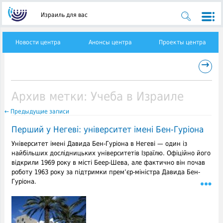
Израиль для вас
Новости центра
Анонсы центра
Проекты центра
→
Архив метки:
Учеба в Израиле
←
Предыдущие записи
Перший у Негеві: університет імені Бен-Гуріона
Університет імені Давида Бен-Гуріона в Негеві — один із
найбільших дослідницьких університетів Ізраїлю. Офіційно його
відкрили 1969 року в місті Беер-Шева, але фактично він почав
роботу 1963 року за підтримки прем’єр-міністра Давида Бен-
Гуріона.