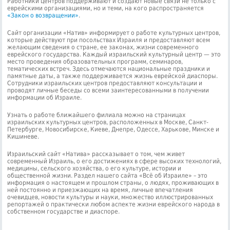
Работники центров поддерживают и создают новые связи не только с
еврейскими организациями, но и теми, на кого распространяется
«Закон о возвращении»
.
Сайт организации «Натив» информирует о работе культурных центров,
которые действуют при посольствах Израиля и предоставляют всем
желающим сведения о стране, ее законах, жизни современного
еврейского государства. Каждый израильский культурный центр — это
место проведения образовательных программ, семинаров,
тематических встреч. Здесь отмечаются национальные праздники и
памятные даты, а также поддерживается жизнь еврейской диаспоры.
Сотрудники израильских центров предоставляют консультации и
проводят личные беседы со всеми заинтересованными в получении
информации об Израиле.
Узнать о работе ближайшего филиала можно на страницах
израильских культурных центров, расположенных в Москве, Санкт-
Петербурге, Новосибирске, Киеве, Днепре, Одессе, Харькове, Минске и
Кишиневе.
Израильский сайт «Натива» рассказывает о том, чем живет
современный Израиль, о его достижениях в сфере высоких технологий,
медицины, сельского хозяйства, о его культуре, истории и
общественной жизни. Раздел нашего сайта «Всё об Израиле» – это
информация о настоящем и прошлом страны, о людях, проживающих в
ней постоянно и приезжающих на время, личные впечатления
очевидцев, новости культуры и науки, множество иллюстрированных
репортажей о практически любом аспекте жизни еврейского народа в
собственном государстве и диаспоре.