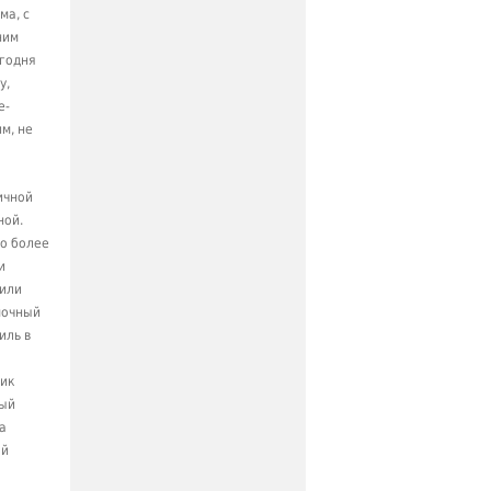
ма, с
ним
егодня
у,
е-
м, не
ичной
ной.
ло более
и
или
мочный
иль в
ник
ный
а
ый