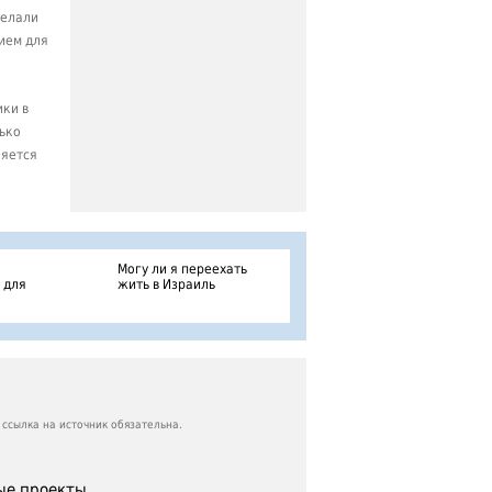
делали
ием для
ики в
лько
ляется
Могу ли я переехать
 для
жить в Израиль
ссылка на источник обязательна.
е проекты