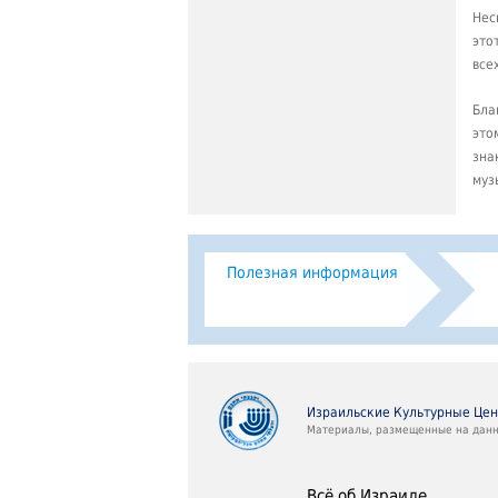
Нес
это
все
Бла
это
зна
муз
Полезная информация
Израильские Культурные Це
Материалы, размещенные на данно
Всё об Израиле