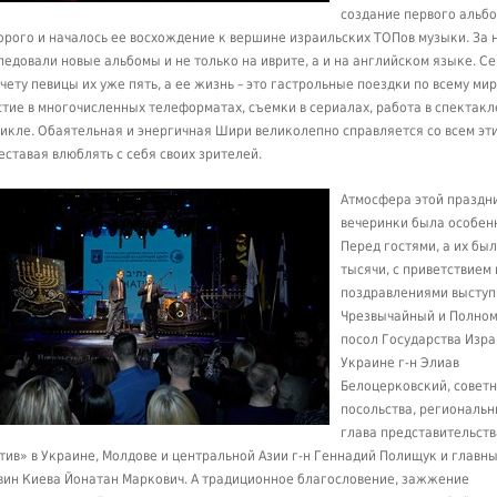
создание первого альбо
орого и началось ее восхождение к вершине израильских ТОПов музыки. За 
ледовали новые альбомы и не только на иврите, а и на английском языке. С
счету певицы их уже пять, а ее жизнь – это гастрольные поездки по всему мир
стие в многочисленных телеформатах, съемки в сериалах, работа в спектакл
икле. Обаятельная и энергичная Шири великолепно справляется со всем эти
еставая влюблять с себя своих зрителей.
Атмосфера этой праздн
вечеринки была особен
Перед гостями, а их бы
тысячи, с приветствием 
поздравлениями выступ
Чрезвычайный и Полно
посол Государства Изра
Украине г-н Элиав
Белоцерковский, совет
посольства, региональ
глава представительств
тив» в Украине, Молдове и центральной Азии г-н Геннадий Полищук и главн
вин Киева Йонатан Маркович. А традиционное благословение, зажжение