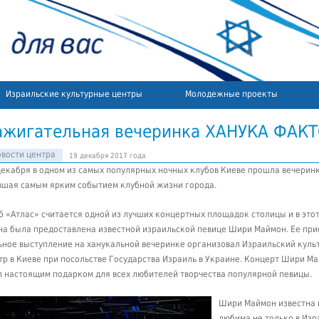
Израильские культурные центры
Молодежные проекты
ажигательная вечеринка ХАНУКА ФАК
вости центра
19 декабря 2017 года
декабря в одном из самых популярных ночных клубов Киеве прошла вечеринк
вшая самым ярким событием клубной жизни города.
б «Атлас» считается одной из лучших концертных площадок столицы и в этот
на была предоставлена известной израильской певице Шири Маймон. Ее при
ьное выступление на ханукальной вечеринке организовал Израильский куль
тр в Киеве при посольстве Государства Израиль в Украине. Концерт Шири М
л настоящим подарком для всех любителей творчества популярной певицы.
Шири Маймон известна 
любима не только в Изр