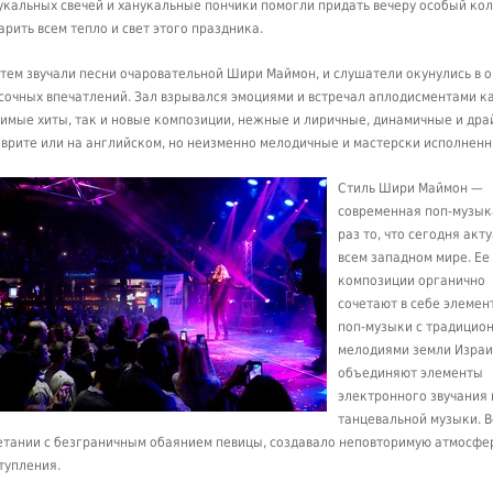
укальных свечей и ханукальные пончики помогли придать вечеру особый кол
арить всем тепло и свет этого праздника.
атем звучали песни очаровательной Шири Маймон, и слушатели окунулись в 
сочных впечатлений. Зал взрывался эмоциями и встречал аплодисментами к
имые хиты, так и новые композиции, нежные и лиричные, динамичные и дра
иврите или на английском, но неизменно мелодичные и мастерски исполненн
Стиль Шири Маймон —
современная поп-музык
раз то, что сегодня акт
всем западном мире. Ее
композиции органично
сочетают в себе элемен
поп-музыки с традицио
мелодиями земли Израи
объединяют элементы
электронного звучания 
танцевальной музыки. Вс
етании с безграничным обаянием певицы, создавало неповторимую атмосфе
тупления.