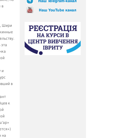
Наш Telegram-канал
 в
Наш YouTube канал
, Шири
жинные
ельству.
 эта
нка
ной
у и
урс
ивший в
ант
йцев к
ой
ной
ш’ар»
ется»)
 на