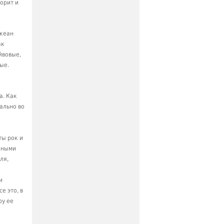
орит и
океан
ак
йвовые,
ые.
а. Как
уально во
ты рок и
нными
ля,
и
е это, в
ру ее