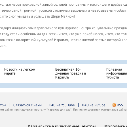
колько часов прекрасной живой сольной программы и настоящего драйва с
т вечер самой громкой тусовкой столичных выходных и незабываемым событ
х, кто смог увидеть и услышать Шири Маймон!
годаря инициативам Израильского культурного центра ханукальные праздн
м году стали особенными для всех – и тех, кто уже приобщился, и тех, кто то
комится с колоритной культурой Израиля, неотъемлемой частью которой яв
ыка.
Новости на легком
Бесплатная 10-
Полезная
иврите
дневная поездка в
информация
Израиль
туриста
нтры
Связаться с нами
IL4U на You Tube
IL4U на Rutube
RSS
м сайте, принадлежат порталу "Израиль для вас". При использовании материалов сайта 
Израильские культурные центры
Молодежны