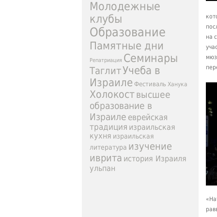
Молодежные
клубы
кот
пос
Образование
на 
Памятные дни
уча
Семинары
мюз
Репатриация
пер
Учеба в
Таглит
Израиле
Фестиваль
Ханука
Холокост
высшее
образование в
Израиле
еврейская
традиция
израильская
кухня
израильская
изучение
литература
иврита
история Израиля
ульпан
«На
рав