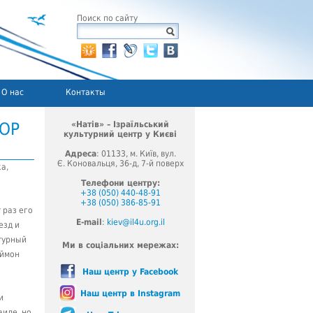
Поиск по сайту
О нас
Контакты
ТОР
«Натів» – Ізраїльський
культурний центр у Києві
Адреса
: 01133, м. Київ, вул.
Є. Коновальця, 36-д, 7-й поверх
а,
Телефони центру:
+38 (050) 440-48-91
+38 (050) 386-85-91
 раз его
E-mail
:
kiev@il4u.org.il
езд и
турный
Ми в соціальних мережах:
аймон
Наш центр у Facebook
Наш центр в Instagram
и
аиле, но