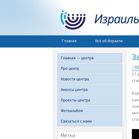
Главная
Всё об Израиле
З
Главная — центра
Но
Про центр
17 
Новости центра
ста
Анонсы центра
Клу
сце
Проекты центра
сол
Фотоальбом
цен
ста
Связаться с нами
Метки