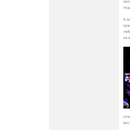
хан
под
А з
кра
люб
на 
соч
выс