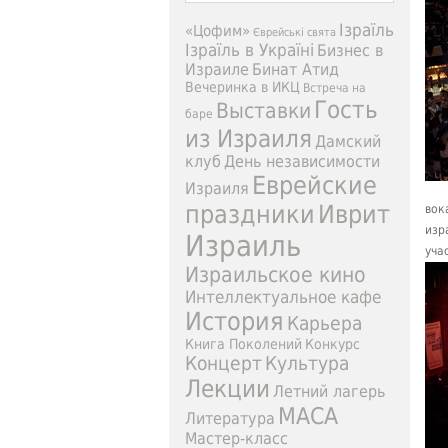
Ізраїль
«Цофим»
Єврейські свята
Ізраїль в Україні
Бизнес в
Израиле
Бинат Атид
Вечеринка в ИКЦ
Встреча на
Гость
Выставки
баре
из Израиля
Дамский
клуб
День независимости
Еврейские
Израиля
праздники
Иврит
вок
изр
Израиль
уча
Израильское кино
Интеллектуальное кафе
История
Карьера
Книга Поколений
Конкурс
Концерт
Культура
Лекции
Летний лагерь
МАСА
Литература
Мастер-класс