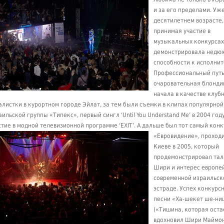
и за его пределами. Уже
десятилетнем возрасте,
принимая участие в
музыкальных конкурсах
демонстрировала недю
способности к исполнит
Профессиональный путь
очаровательная блонди
начала в качестве клуб
алистки в курортном городе Эйлат, за тем были съемки в клипах популярной
аильской группы «Типекс», первый сингл ‘Until You Understand Me’ в 2004 год
стие в модной телевизионной программе ‘EXIT’.
А дальше был тот самый конк
«Евровидение», проход
Киеве в 2005, который
продемонстрировал тал
Шири и интерес европе
современной израильск
эстраде. Успех конкурс
песни «Ха-шекет ше-ни
(«Тишина, которая оста
вдохновил Шири Маймон