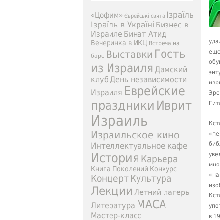
Ізраїль
«Цофим»
Єврейські свята
Ізраїль в Україні
Бизнес в
Израиле
Бинат Атид
уда
Вечеринка в ИКЦ
Встреча на
Гость
Выставки
еще
баре
обу
из Израиля
Дамский
энт
клуб
День независимости
ивр
Еврейские
Израиля
Эре
праздники
Иврит
Гит
Израиль
Кст
Израильское кино
«пе
биб
Интеллектуальное кафе
История
уве
Карьера
мно
Книга Поколений
Конкурс
«на
Концерт
Культура
изо
Лекции
Летний лагерь
Кст
МАСА
Литература
упо
Мастер-класс
в 1