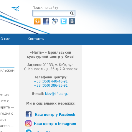
Поиск по сайту
О нас
Контакты
«Натів» – Ізраїльський
культурний центр у Києві
Адреса
: 01133, м. Київ, вул.
Є. Коновальця, 36-д, 7-й поверх
аильском
Телефони центру:
+38 (050) 440-48-91
+38 (050) 386-85-91
E-mail
:
kiev@il4u.org.il
есьма
нем с
Ми в соціальних мережах:
иврита —
егодня с
Наш центр у Facebook
чают
Наш центр в Instagram
растов —