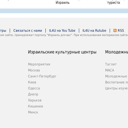
Израиль
туриста
нтры
Связаться с нами
IL4U на You Tube
IL4U на Rutube
RSS
м сайте, принадлежат порталу "Израиль для вас". При использовании материалов сайта 
Израильские культурные центры
Молодежны
Мероприятия
Таглит
Москва
МАСА
Санкт-Петербург
Молодежные 
Киев
Воспитание л
е
Одесса
Центры изуче
Днепр
Харьков
Кишинев
Минск