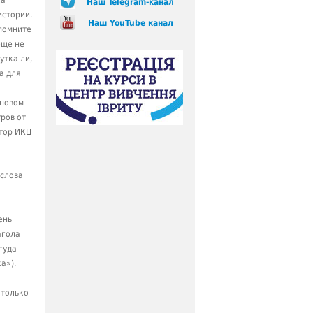
ка
Наш Telegram-канал
истории.
Наш YouTube канал
спомните
еще не
утка ли,
а для
-новом
ров от
ктор ИКЦ
 слова
ень
агола
гуда
а»).
 только