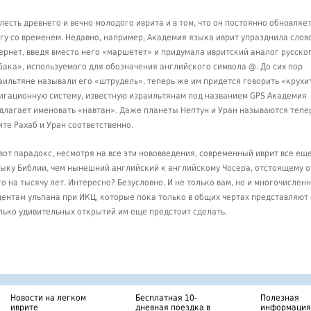
лесть древнего и вечно молодого иврита и в том, что он постоянно обновляет
огу со временем. Недавно, например, Академия языка иврит упразднила слов
ернет, введя вместо него «маршетет» и придумала ивритский аналог русско
бака», используемого для обозначения английского символа @. До сих пор
аильтяне называли его «штрудель», теперь же им придется говорить «крухи
игационную систему, известную израильтянам под названием GPS Академия
длагает именовать «навтан». Даже планеты Нептун и Уран называются тепе
ите Рахаб и Уран соответственно.
 вот парадокс, несмотря на все эти нововведения, современный иврит все ещ
зыку Библии, чем нынешний английский к английскому Чосера, отстоящему о
го на тысячу лет. Интересно? Безусловно. И не только вам, но и многочислен
дентам ульпана при ИКЦ, которые пока только в общих чертах представляют
лько удивительных открытий им еще предстоит сделать.
Новости на легком
Бесплатная 10-
Полезная
иврите
дневная поездка в
информация