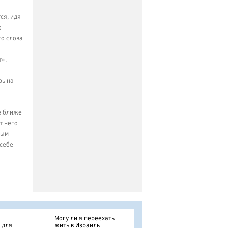
ся, идя
о
го слова
т».
рь на
е ближе
т него
ным
 себе
Могу ли я переехать
 для
жить в Израиль