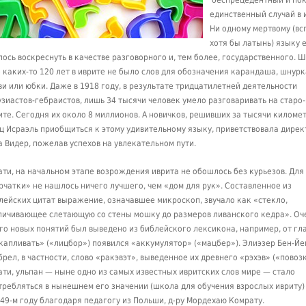
беспрецедентный и по
единственный случай в 
Ни одному мертвому (в
хотя бы латынь) языку 
лось воскреснуть в качестве разговорного и, тем более, государственного. Ш
 каких-то 120 лет в иврите не было слов для обозначения карандаша, шнурк
ви или юбки. Даже в 1918 году, в результате тридцатилетней деятельности
узиастов-гебраистов, лишь 34 тысячи человек умело разговаривать на старо
ите. Сегодня их около 8 миллионов. А новичков, решивших за тысячи километ
ц Исраэль приобщиться к этому удивительному языку, приветствовала дире
а Видер, пожелав успехов на увлекательном пути.
ати, на начальном этапе возрождения иврита не обошлось без курьезов. Для
рчатки» не нашлось ничего лучшего, чем «дом для рук». Составленное из
лейских цитат выражение, означавшее микроскоп, звучало как «стекло,
личивающее слетающую со стены мошку до размеров ливанского кедра». Оч
го новых понятий был выведено из библейского лексикона, например, от гл
капливать» («лицбор») появился «аккумулятор» («мацбер»). Элиэзер Бен-Йе
брел, в частности, слово «ракэвэт», выведенное их древнего «рэхэв» («повозк
ати, ульпан — ныне одно из самых известных ивритских слов мире — стало
требляться в нынешнем его значении (школа для обучения взрослых ивриту)
949-м году благодаря педагогу из Польши, д-ру Мордехаю Комрату.