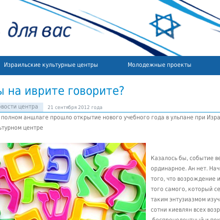
Израильские культурные центры
Молодежные проекты
ы на иврите говорите?
вости центра
21 сентября 2012 года
 полном аншлаге прошло открытие нового учебного года в ульпане при Изр
ьтурном центре
Казалось бы, событие в
ординарное. Ан нет. Нач
того, что возрождение 
того самого, который с
таким энтузиазмом изу
сотни киевлян всех воз