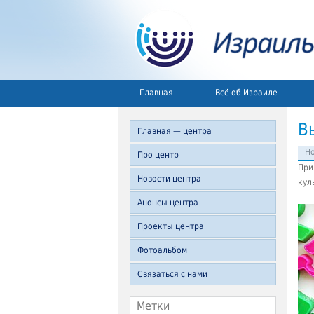
Главная
Всё об Израиле
В
Главная — центра
Но
Про центр
При
Новости центра
кул
Анонсы центра
Проекты центра
Фотоальбом
Связаться с нами
Метки