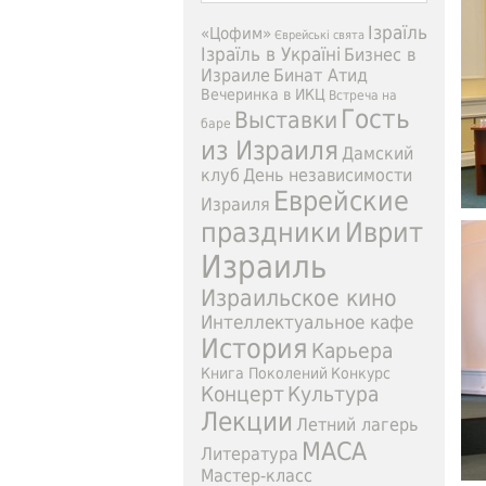
Ізраїль
«Цофим»
Єврейські свята
Ізраїль в Україні
Бизнес в
Израиле
Бинат Атид
Вечеринка в ИКЦ
Встреча на
Гость
Выставки
баре
из Израиля
Дамский
клуб
День независимости
Еврейские
Израиля
праздники
Иврит
Израиль
Израильское кино
Интеллектуальное кафе
История
Карьера
Книга Поколений
Конкурс
Концерт
Культура
Лекции
Летний лагерь
МАСА
Литература
Мастер-класс