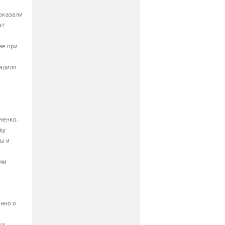
оказали
ат
ве при
радило
ченко.
ду
ы и
ыми
енно о
ых