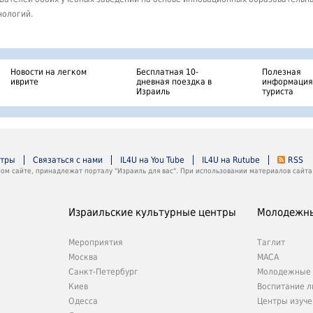
нологий.
Новости на легком
Бесплатная 10-
Полезная
иврите
дневная поездка в
информация
Израиль
туриста
нтры
Связаться с нами
IL4U на You Tube
IL4U на Rutube
RSS
м сайте, принадлежат порталу "Израиль для вас". При использовании материалов сайта 
Израильские культурные центры
Молодежны
Мероприятия
Таглит
Москва
МАСА
Санкт-Петербург
Молодежные 
Киев
Воспитание л
е
Одесса
Центры изуче