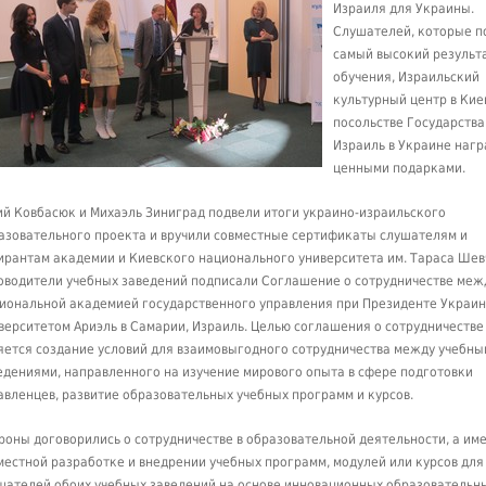
Израиля для Украины.
Слушателей, которые п
самый высокий результ
обучения, Израильский
культурный центр в Кие
посольстве Государства
Израиль в Украине наг
ценными подарками.
й Ковбасюк и Михаэль Зиниград подвели итоги украино-израильского
азовательного проекта и вручили совместные сертификаты слушателям и
ирантам академии и Киевского национального университета им. Тараса Шев
оводители учебных заведений подписали Соглашение о сотрудничестве меж
иональной академией государственного управления при Президенте Украин
верситетом Ариэль в Самарии, Израиль. Целью соглашения о сотрудничестве
яется создание условий для взаимовыгодного сотрудничества между учебн
едениями, направленного на изучение мирового опыта в сфере подготовки
авленцев, развитие образовательных учебных программ и курсов.
роны договорились о сотрудничестве в образовательной деятельности, а им
местной разработке и внедрении учебных программ, модулей или курсов для
шателей обоих учебных заведений на основе инновационных образовательн