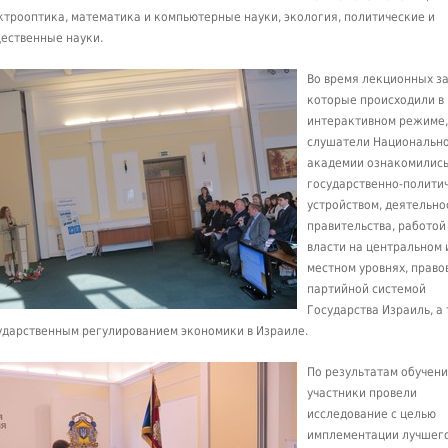
ктрооптика, математика и компьютерные науки, экология, политические и
ественные науки.
Во время лекционных за
которые происходили в
интерактивном режиме,
слушатели Национальн
академии ознакомились
государственно-полити
устройством, деятельно
правительства, работой
власти на центральном 
местном уровнях, право
партийной системой
Государства Израиль, а
ударственным регулированием экономики в Израиле.
По результатам обучен
участники провели
исследование с целью
имплементации лучшег