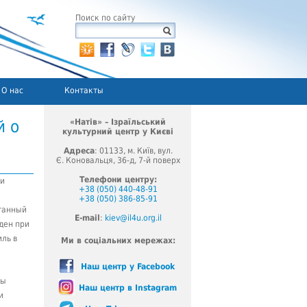
Поиск по сайту
О нас
Контакты
й о
«Натів» – Ізраїльський
культурний центр у Києві
Адреса
: 01133, м. Київ, вул.
Є. Коновальця, 36-д, 7-й поверх
Телефони центру:
ри
+38 (050) 440-48-91
+38 (050) 386-85-91
танный
E-mail
:
kiev@il4u.org.il
ден при
ль в
Ми в соціальних мережах:
Наш центр у Facebook
ты
Наш центр в Instagram
и