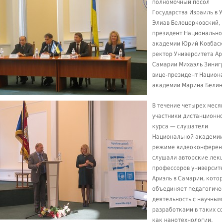
полномочный посол
Государства Израиль в 
Элиав Белоцерковский,
президент Национальн
академии Юрий Ковбас
ректор Университета Ар
Самарии Михаэль Зиниг
вице-президент Национ
академии Марина Белин
В течение четырех меся
участники дистанционн
курса — слушатели
Национальной академии
режиме видеоконферен
слушали авторские лек
профессоров университ
Ариэль в Самарии, кото
объединяет педагогич
деятельность с научны
разработками в таких с
как нанотехнологии,