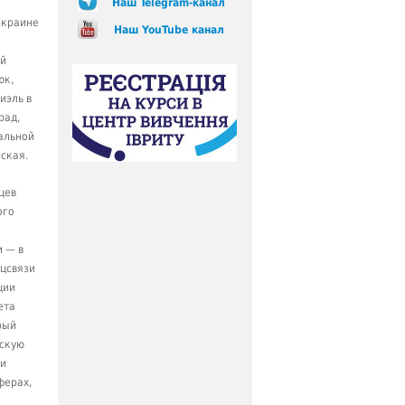
Наш Telegram-канал
Украине
Наш YouTube канал
ой
юк,
иэль в
рад,
альной
ская.
цев
ого
 — в
цсвязи
ции
ета
рый
ескую
ми
ферах,