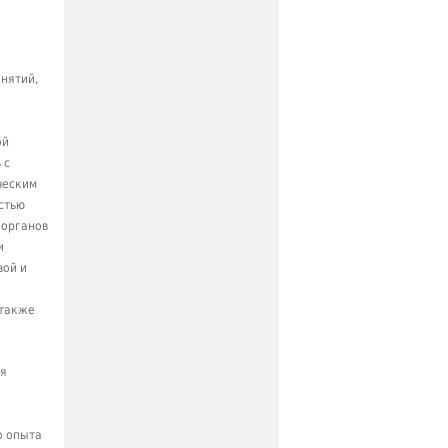
нятий,
ой
 с
ческим
стью
 органов
и
вой и
 также
ия
о опыта