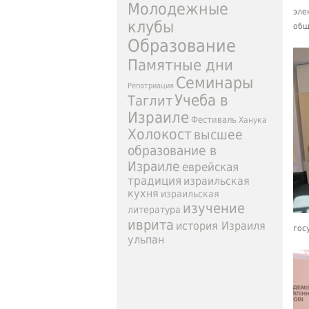
Молодежные
эле
клубы
общ
Образование
Памятные дни
Семинары
Репатриация
Учеба в
Таглит
Израиле
Фестиваль
Ханука
Холокост
высшее
образование в
Израиле
еврейская
традиция
израильская
кухня
израильская
изучение
литература
иврита
история Израиля
гос
ульпан