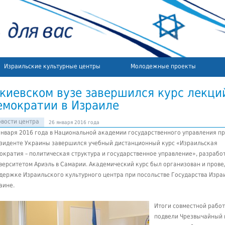
Израильские культурные центры
Молодежные проекты
 киевском вузе завершился курс лекци
емократии в Израиле
вости центра
26 января 2016 года
января 2016 года в Национальной академии государственного управления п
зиденте Украины завершился учебный дистанционный курс «Израильская
ократия – политическая структура и государственное управление»,
разрабо
верситетом Ариэль в Самарии. Академический курс был организован и прове
держке Израильского культурного центра при посольстве Государства Израи
аине.
Итоги совместной рабо
подвели Чрезвычайный 