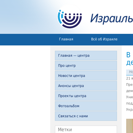
Главная
Всё об Израиле
В
Главная — центра
д
Про центр
Но
Новости центра
21 
Пре
Анонсы центра
дем
Проекты центра
Уни
под
Фотоальбом
Укр
Связаться с нами
Метки