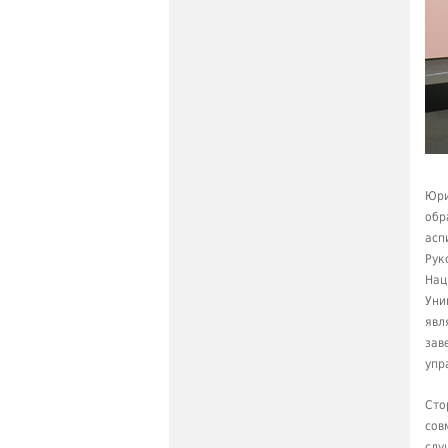
Юри
обр
асп
Рук
Нац
Уни
явл
зав
упр
Сто
сов
слу