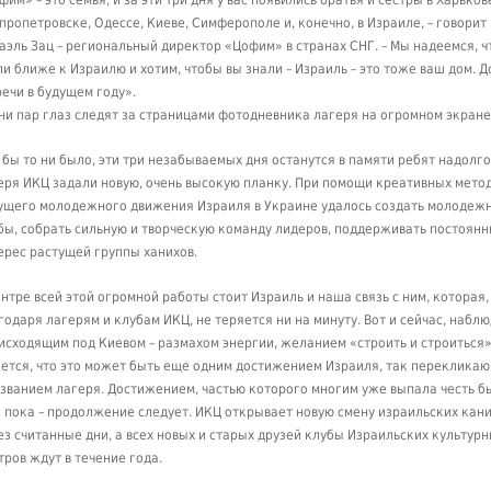
фим» – это семья, и за эти три дня у вас появились братья и сестры в Харьков
пропетровске, Одессе, Киеве, Симферополе и, конечно, в Израиле, – говорит
аэль Зац – региональный директор «Цофим» в странах СНГ. – Мы надеемся, ч
ли ближе к Израилю и хотим, чтобы вы знали – Израиль – это тоже ваш дом. Д
речи в будущем году».
ни пар глаз следят за страницами фотодневника лагеря на огромном экране
 бы то ни было, эти три незабываемых дня останутся в памяти ребят надолго
еря ИКЦ задали новую, очень высокую планку. При помощи креативных мето
ущего молодежного движения Израиля в Украине удалось создать молодеж
бы, собрать сильную и творческую команду лидеров, поддерживать постоян
ерес растущей группы ханихов.
ентре всей этой огромной работы стоит Израиль и наша связь с ним, которая,
годаря лагерям и клубам ИКЦ, не теряется ни на минуту. Вот и сейчас, наблю
исходящим под Киевом – размахом энергии, желанием «строить и строиться»
ется, что это может быть еще одним достижением Израиля, так переклика
азванием лагеря. Достижением, частью которого многим уже выпала честь 
а пока – продолжение следует. ИКЦ открывает новую смену израильских кан
ез считанные дни, а всех новых и старых друзей клубы Израильских культур
тров ждут в течение года.