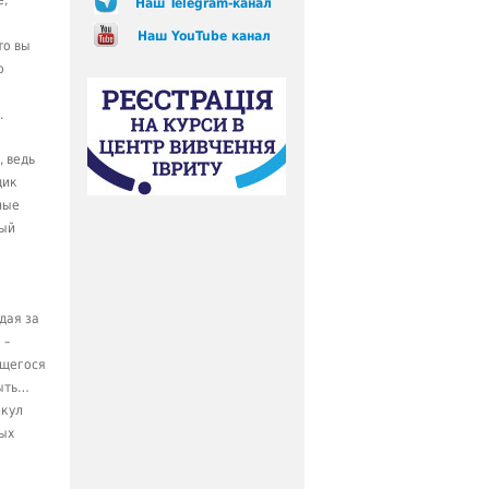
е,
Наш Telegram-канал
Наш YouTube канал
то вы
о
.
, ведь
дик
ные
ный
дая за
 –
ющегося
быть…
икул
ных