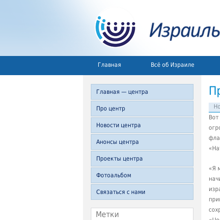
Главная
Всё об Израиле
П
Главная — центра
Но
Про центр
Вот
Новости центра
огр
фла
Анонсы центра
«На
Проекты центра
«Я 
Фотоальбом
нач
изр
Связаться с нами
при
сох
Метки