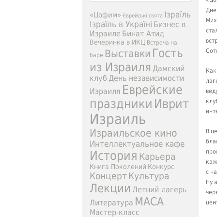
«Цо
Дне
Ізраїль
«Цофим»
Єврейські свята
Мих
Ізраїль в Україні
Бизнес в
ста
Израиле
Бинат Атид
вст
Вечеринка в ИКЦ
Встреча на
Гость
Выставки
Сот
баре
из Израиля
Дамский
Как
клуб
День независимости
лаг
Еврейские
Израиля
вед
праздники
Иврит
клу
инт
Израиль
Израильское кино
В ц
бла
Интеллектуальное кафе
про
История
Карьера
каж
Книга Поколений
Конкурс
с н
Концерт
Культура
Ну 
Лекции
Летний лагерь
чер
МАСА
Литература
цен
Мастер-класс