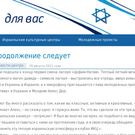
Израильские культурные центры
Молодежные проекты
родолжение следует
вости центра
29 августа 2011 года
 и подошла к концу первая смена лагеря «Цофим-Натив». Теплый летний вече
омного маген давида – символа лагеря – выстроились все отряды, вверх взм
ги Украины и Израиля
, а к микрофону приглашается глава молодежных пр
тива» в Украине и Молдове Алекс Дор.
мог бы много рассказать о том, какие вы классные, активные и креативные, 
инает Алекс, – но скажу одно: я горжусь вами. То, что вы сделали за эти три 
аильских каникул – потрясает. Я был во многих лагерях, но подобного не ви
глашаем оставаться с нами на протяжении года, и в свою очередь обещаем
ранить эту теплую израильскую атмосферу в клубах ИКЦ ».