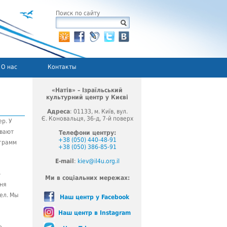
Поиск по сайту
О нас
Контакты
«Натів» – Ізраїльський
культурний центр у Києві
Адреса
: 01133, м. Київ, вул.
Є. Коновальця, 36-д, 7-й поверх
р. У
ывают
Телефони центру:
+38 (050) 440-48-91
ограмм
+38 (050) 386-85-91
E-mail
:
kiev@il4u.org.il
–
Ми в соціальних мережах:
дня
дел. Мы
Наш центр у Facebook
Наш центр в Instagram