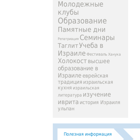
Молодежные
клубы
Образование
Памятные дни
Семинары
Репатриация
Учеба в
Таглит
Израиле
Фестиваль
Ханука
Холокост
высшее
образование в
Израиле
еврейская
традиция
израильская
кухня
израильская
изучение
литература
иврита
история Израиля
ульпан
Полезная информация