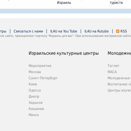
Израиль
туриста
нтры
Связаться с нами
IL4U на You Tube
IL4U на Rutube
RSS
м сайте, принадлежат порталу "Израиль для вас". При использовании материалов сайта 
Израильские культурные центры
Молодежны
Мероприятия
Таглит
Москва
МАСА
Санкт-Петербург
Молодежные 
Киев
Воспитание л
е
Одесса
Центры изуче
Днепр
Харьков
Кишинев
Минск