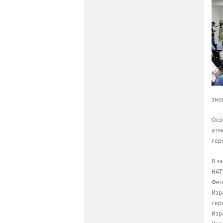
эмо
Осо
атм
гер
В з
НАТ
Фел
Изр
гер
Изр