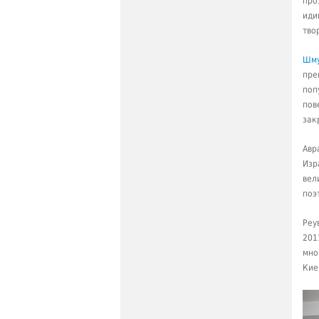
про
иди
тво
Шму
пре
поп
пов
зак
Авр
Изр
вел
поэ
Реу
201
мно
Кие