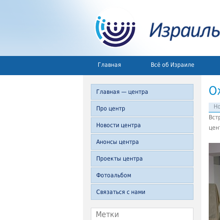
Главная
Всё об Израиле
О
Главная — центра
Но
Про центр
Вст
Новости центра
цен
Анонсы центра
Проекты центра
Фотоальбом
Связаться с нами
Метки