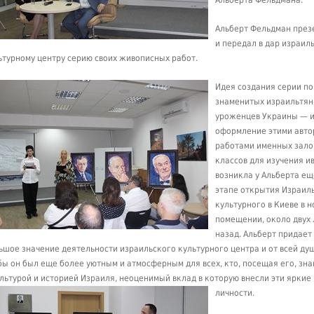
Альберта Фельдмана.
Альберт Фельдман през
и передал в дар израил
ьтурному центру серию своих живописных работ.
Идея создания серии п
знаменитых израильтя
уроженцев Украины — 
оформление этими авто
работами именных зало
классов для изучения и
возникла у Альберта ещ
этапе открытия Израил
культурного в Киеве в 
помещении, около двух 
назад. Альберт придает
ьшое значение деятельности израильского культурного центра и от всей душ
бы он был еще более уютным и атмосферным для всех, кто, посещая его, зн
ультурой и историей Израиля, неоценимый вклад в которую внесли
эти яркие
личности.