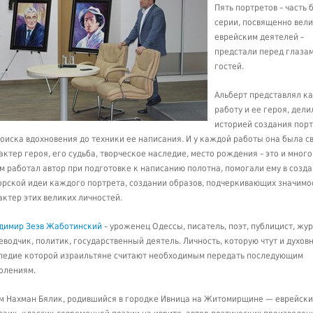
Пять портретов – часть
серии, посвященно вел
еврейским деятелей –
предстали перед глаза
гостей.
Альберт представлял к
работу и ее героя, дели
историей создания порт
поиска вдохновения до техники ее написания. И у каждой работы она была св
актер героя, его судьба, творческое наследие, место рождения – это и много
ем работал автор при подготовке к написанию полотна, помогали ему в созд
орской идеи каждого портрета, создании образов, подчеркивающих значимо
актер этих великих личностей.
димир Зеэв Жаботинский
– уроженец Одессы, писатель, поэт, публицист, жур
еводчик, политик, государственный деятель. Личность, которую чтут и духов
ледие которой израильтяне считают необходимым передать последующим
олениям.
м Нахман Бялик, родившийся в городке Ивница на Житомирщине — еврейски