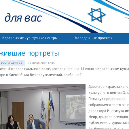
Израильские культурные центры
Молодежные проекты
жившие портреты
вости центра
17 июня 2018 года
реча Интеллектуального кафе, которая прошла 11 июня в Израильском куль
тре в Киеве, была без преувеличений, особенной.
Директор израильского
культурного центра Ол
Полищук представила
собравшимся гостя вече
директора Института им
Меир, доктора психолог
публициста и художник