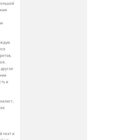
 большой
иким
ми
аждую
лся
ретов,
оя.
 другое
ании
сть и
налист,
ное
й поэт и