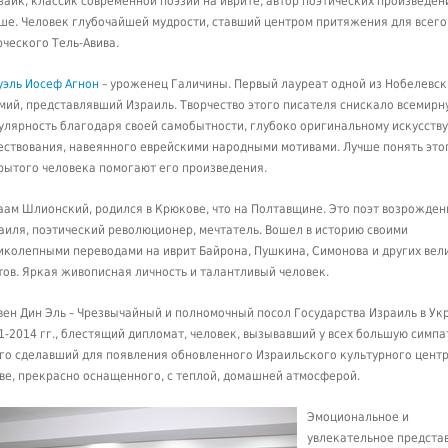
заик, классик современной поэзии на иврите, автор поэтических произведен
ше. Человек глубочайшей мудрости, ставший центром притяжения для всего
рческого Тель-Авива.
эль Иосеф Агнон
– уроженец Галичины. Первый лауреат одной из Нобелевск
мий, представлявший Израиль. Творчество этого писателя снискало всемирн
улярность благодаря своей самобытности, глубоко оригинальному искусству
ествования, навеянного еврейскими народными мотивами. Лучше понять это
рытого человека помогают его произведения.
аам Шлионский, родился в Крюкове, что на Полтавщине. Это поэт возрожден
аиля, поэтический революционер, мечтатель. Вошел в историю своими
иколепными переводами на иврит Байрона, Пушкина, Симонова и других вел
тов. Яркая живописная личность и талантливый человек.
вен Дин Эль – Чрезвычайный и полномочный посол Государства Израиль в Ук
1-2014 гг., блестящий дипломат, человек, вызывавший у всех большую симпа
го сделавший для появления обновленного Израильского культурного центр
ве, прекрасно оснащенного, с теплой, домашней атмосферой.
Эмоциональное и
увлекательное предста