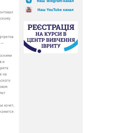
Наш Telegram-канал
Наш YouTube канал
ентовал
ьскому
ортретов
н —
и
рскими
в и
врита
е на
ьского
новом
лет
и хочет,
акомится