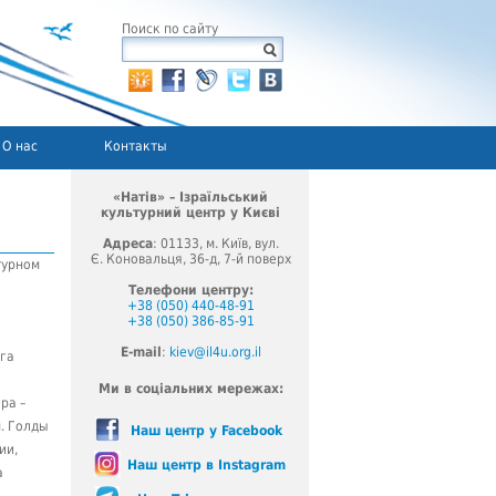
Поиск по сайту
О нас
Контакты
«Натів» – Ізраїльський
культурний центр у Києві
Адреса
: 01133, м. Київ, вул.
Є. Коновальця, 36-д, 7-й поверх
турном
Телефони центру:
+38 (050) 440-48-91
+38 (050) 386-85-91
E-mail
:
kiev@il4u.org.il
ьга
Ми в соціальних мережах:
ра –
. Голды
Наш центр у Facebook
ии,
Наш центр в Instagram
а