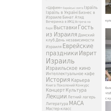
Ізраїль
«Цофим»
Єврейські свята
Ізраїль в Україні
Бизнес в
Израиле
Бинат Атид
кул
Вечеринка в ИКЦ
Встреча на
Гость
Выставки
баре
из Израиля
Дамский
клуб
День независимости
Еврейские
Израиля
праздники
Иврит
Израиль
Израильское кино
Интеллектуальное кафе
История
Карьера
Книга Поколений
Конкурс
бол
Концерт
Культура
что
Лекции
Летний лагерь
с к
МАСА
Литература
Мастер-класс