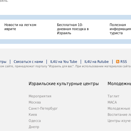
аиль.
Новости на легком
Бесплатная 10-
Полезная
иврите
дневная поездка в
информация
Израиль
туриста
нтры
Связаться с нами
IL4U на You Tube
IL4U на Rutube
RSS
м сайте, принадлежат порталу "Израиль для вас". При использовании материалов сайта 
Израильские культурные центры
Молодежны
Мероприятия
Таглит
Москва
МАСА
Санкт-Петербург
Молодежные 
Киев
Воспитание л
е
Одесса
Центры изуче
Днепр