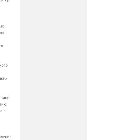
ий на
их
ую
го
ного
иких
раине
тию,
а в
вление