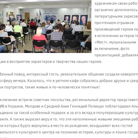
художником своих рабо
органично дополнялось
литературными зарисов
прочтением отрывков
произведений героев п
в исполнении актеров т
«Мист», музыкальными
включениями, фото
презентацией, добавля
ции в восприятие характеров и творчества наших героев.
бенный повод, интересный гость, увлекательное общение создали невероят
осферу вечера. Казалось, что в уютном кафе собрались добрые друзья и сред
ои портретов, такие живые и по-человечески понятные!
аключение встречи советник посольства, региональный директор представит
ИВ в Украине, Молдове и Средней Азии Геннадий Полищук поблагодарил Ал
ьдмана за такой особенный подарок и за его вклад в популяризацию культу
аиля. А также выразил веру в то, что эти наполненные живыми эмоциями раб
ои которых будто вернулись в место их рождения, воодушевят всех гостей
аильского культурного центра на познание истории, культуры и языка госуд