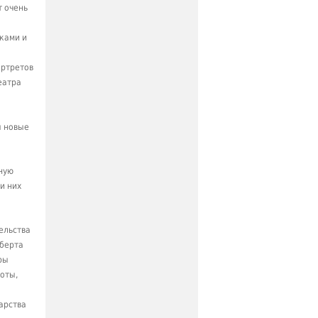
т очень
ками и
ортретов
еатра
я новые
ную
и них
ельства
ьберта
ры
оты,
арства