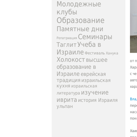
Молодежные
клубы
Образование
Памятные дни
Семинары
Репатриация
Учеба в
Таглит
Израиле
Фестиваль
Ханука
Холокост
высшее
от 
образование в
Хар
Израиле
еврейская
с ч
традиция
израильская
авт
кухня
израильская
хар
изучение
литература
иврита
Вла
история Израиля
ульпан
пер
нас
пок
Хаи