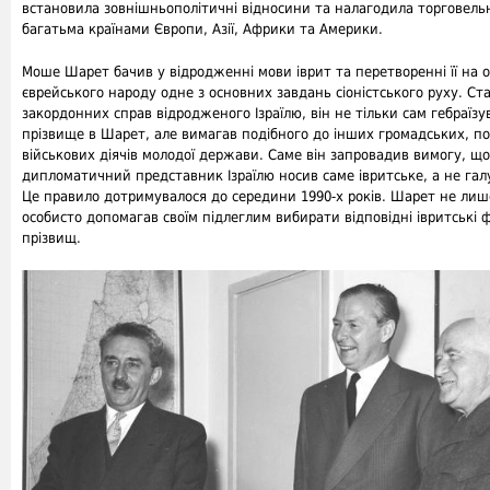
встановила зовнішньополітичні відносини та налагодила торговельні
багатьма країнами Європи, Азії, Африки та Америки.
Моше Шарет бачив у відродженні мови іврит та перетворенні її на 
єврейського народу одне з основних завдань сіоністського руху. Ст
закордонних справ відродженого Ізраїлю, він не тільки сам гебраїзу
прізвище в Шарет, але вимагав подібного до інших громадських, по
військових діячів молодої держави. Саме він запровадив вимогу, щ
дипломатичний представник Ізраїлю носив саме івритське, а не гал
Це правило дотримувалося до середини 1990-х років. Шарет не лиш
особисто допомагав своїм підлеглим вибирати відповідні івритські ф
прізвищ.