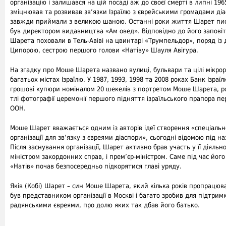
організацію і залишався на цій посаді аж до своєї смерті в липні 196
зміцнював та розвивав зв’язки Ізраїлю з єврейськими громадами діа
завжди приймали з великою шаною. Останні роки життя Шарет пис
був директором видавництва «Ам овед». Відповідно до його запові
Шарета поховали в Тель-Авіві на цвинтарі «Трумпельдор», поряд і
Ципорою, сестрою першого голови «Натіву» Шауля Авігура.
На згадку про Моше Шарета названо вулиці, бульвари та цілі мікро
багатьох містах Ізраїлю. У 1987, 1993, 1998 та 2008 роках Банк Ізраї
грошові купюри номіналом 20 шекелів з портретом Моше Шарета, р
тлі фотографії церемонії першого підняття ізраїльського прапора п
ООН.
Моше Шарет вважається одним із авторів ідеї створення «спеціально
організації для зв’язку з євреями діаспори», сьогодні відомою під н
Після заснування організації, Шарет активно брав участь у її діяльно
міністром закордонних справ, і прем’єр-міністром. Саме під час його
«Натів» почав безпосередньо підкорятися главі уряду.
Яків (Кобі) Шарет – син Моше Шарета, який кілька років пропрацюва
був представником організації в Москві і багато зробив для підтримк
радянськими євреями, про долю яких так дбав його батько.