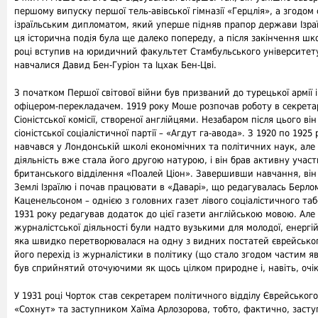
першому випуску першої тель-авівської гімназії «Герцлія», а згодо
ізраїльським дипломатом, який уперше підняв прапор держави Ізраї
ця історична подія була ще далеко попереду, а після закінчення шко
році вступив на юридичний факультет Стамбульського університету
навчалися Давид Бен-Гуріон та Іцхак Бен-Цві.
З початком Першої світової війни був призваний до турецької армії 
офіцером-перекладачем. 1919 року Моше розпочав роботу в секретар
Сіоністської комісії, створеної англійцями. Незабаром після цього ві
сіоністської соціалістичної партії – «Агдут гa-авода». З 1920 по 1925 
навчався у Лондонській школі економічних та політичних наук, але
діяльність вже стала його другою натурою, і він брав активну участ
британського відділення «Поалей Ціон». Завершивши навчання, він
Землі Ізраїлю і почав працювати в «Даварі», що редагувалась Берло
Каценельсоном – однією з головних газет лівого соціалістичного таб
1931 року редагував додаток до цієї газети англійською мовою. Але
журналістської діяльності були надто вузькими для молодої, енергі
яка швидко перетворювалася на одну з видних постатей єврейськог
його перехід із журналістики в політику (що стало згодом частим яв
був сприйнятий оточуючими як щось цілком природне і, навіть, очі
У 1931 році Чорток став секретарем політичного відділу Єврейськог
«Сохнут» та заступником Хаїма Арлозорова, тобто, фактично, засту