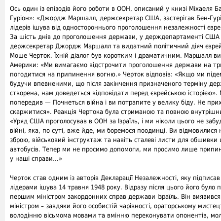
Ось один із епізодів його роботи в ООН, описаний у книзі Міхаеля Б
Гуріон»: «Джордж Маршалл, держсекретар США, застерігав Бен-Гурі
лідерів ішува від одностороннього проголошення незалежності євре
За шість днів до проголошення держави, у держдепартаменті США 
держсекретар Джордж Маршалл та видатний політичний діяч єврей
Моше Черток. Їхній діалог був коротким і драматичним. Маршалл в
Америки: «Ми вимагаємо відстрочити проголошення держави на три 
погодитися на припинення вогню.» Черток відповів: «Якщо ми підем
будучи впевненими, що після закінчення призначеного терміну де
створена, нам доведеться відповідати перед єврейською історією».
попередив — Почнеться війна і ви потрапите у велику біду. Не при
скаржитися». Реакція Чертока була стриманою та повною внутрішньо
«Уряд США проголосував в ООН за Ізраїль, і ми ніколи цього не забу
війні, яка, по суті, вже йде, ми боремося поодинці. Ви відмовилися
зброю, військовий інструктаж та навіть сталеві листи для обшивки
автобусів. Тепер ми не просимо допомоги, ми просимо лише припи
у наші справи…»
Черток став одним із авторів Декларації Незалежності, яку підписа
лідерами ішува 14 травня 1948 року. Відразу після цього його було 
першим міністром закордонних справ держави Ізраїль. Він виявивс
міністром – завдяки його особистій чарівності, ораторському мистец
володінню вісьмома мовами та вмінню переконувати опонентів, мо