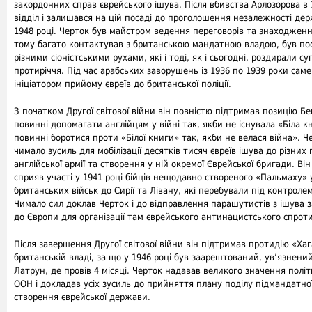
закордонних справ єврейського ішува. Після вбивства Арлозорова в 
відділ і залишався на цій посаді до проголошення незалежності дер
1948 році. Черток був майстром ведення переговорів та знаходженн
тому багато контактував з британською мандатною владою, був п
різними сіоністськими рухами, які і тоді, як і сьогодні, роздирали с
протиріччя. Під час арабських заворушень із 1936 по 1939 роки саме
ініціатором прийому євреїв до британської поліції.
З початком Другої світової війни він повністю підтримав позицію Бе
повинні допомагати англійцям у війні так, якби не існувала «Біла кн
повинні боротися проти «Білої книги» так, якби не велася війна». Ч
чимало зусиль для мобілізації десятків тисяч євреїв ішува до різних 
англійської армії та створення у ній окремої Єврейської бригади. Ві
сприяв участі у 1941 році бійців нещодавно створеного «Пальмаху» 
британських військ до Сирії та Лівану, які перебували під контроле
Чимало сил доклав Черток і до відправлення парашутистів з ішува з
до Європи для організації там єврейського антинацистського спроти
Після завершення Другої світової війни він підтримав протидію «Ха
британській владі, за що у 1946 році був заарештований, ув’язнени
Латрун, де провів 4 місяці. Черток надавав великого значення політ
ООН і докладав усіх зусиль до прийняття плану поділу підмандатно
створення єврейської держави.