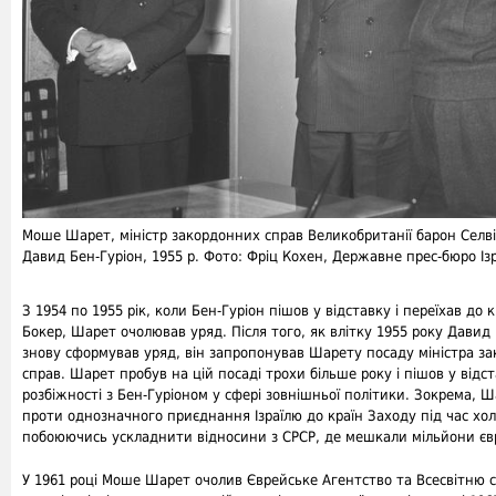
Моше Шарет, міністр закордонних справ Великобританії барон Селв
Давид Бен-Гуріон, 1955 р. Фото: Фріц Кохен, Державне прес-бюро Із
З 1954 по 1955 рік, коли Бен-Гуріон пішов у відставку і переїхав до к
Бокер, Шарет очолював уряд. Після того, як влітку 1955 року Давид 
знову сформував уряд, він запропонував Шарету посаду міністра з
справ. Шарет пробув на цій посаді трохи більше року і пішов у відс
розбіжності з Бен-Гуріоном у сфері зовнішньої політики. Зокрема, 
проти однозначного приєднання Ізраїлю до країн Заходу під час хол
побоюючись ускладнити відносини з СРСР, де мешкали мільйони євр
У 1961 році Моше Шарет очолив Єврейське Агентство та Всесвітню с