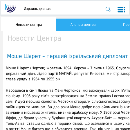
Израиль для вас
Новости центра
Анонсы центра
Про
Новости Центра
Моше Шарет – перший ізраїльський дипломат
Моше Шарет (Черток; жовтень 1894, Херсон – 7 липня 1965, Єрусали
державний діяч, лідер партії МАПАЙ, депутат Кнесета, міністр зако
глава уряду з 1954 по 1955 рік.
Народився в сім’ї Якова та Фані Чертоков, які виховували своїх п’ять
сіонізму. 1906 року сім’я репатріювалася на Землю Ізраїлю і оселила
селі. У дусі перших сіоністів, Чертоки створили сільськогосподарськ
олійницею та млином. За два роки Моше добре познайомився із жи
звичаями місцевих жителів, вивчив арабську мову. У 1908 році Черт
Яффо, де брали участь у будівництві кварталу Ахузат-Баїт — першо
Тель-Авіва, ставши однією з перших сімей, що оселилися в цьому ква
в житті Моше багато що відбувалося вперше. Так, він успішно заве