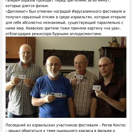
галерея образов проходит перед зрителями за 80 минут,
которые длится фильм.
«Дипломат» был отмечен наградой Иерусалимского фестиваля и
получил серьезный отклик в среде израильтян, которые открыли
для себя абсолютно незнакомый, существующий параллельно с
ними мир. Киевские зрители тоже приняли картину «на ура»,
отблагодарив режиссера бурными аплодисментами.
Последний из израильских участников фестиваля – Регев Контес
– решил обратиться к теме нынешнего кризиса в фильме о