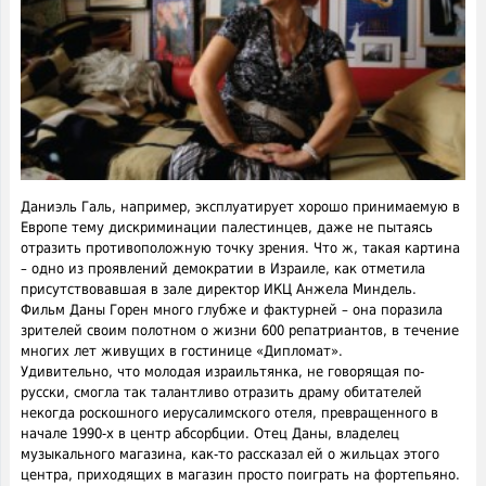
Даниэль Галь, например, эксплуатирует хорошо принимаемую в
Европе тему дискриминации палестинцев, даже не пытаясь
отразить противоположную точку зрения. Что ж, такая картина
– одно из проявлений демократии в Израиле, как отметила
присутствовавшая в зале директор ИКЦ Анжела Миндель.
Фильм Даны Горен много глубже и фактурней – она поразила
зрителей своим полотном о жизни 600 репатриантов, в течение
многих лет живущих в гостинице «Дипломат».
Удивительно, что молодая израильтянка, не говорящая по-
русски, смогла так талантливо отразить драму обитателей
некогда роскошного иерусалимского отеля, превращенного в
начале 1990-х в центр абсорбции. Отец Даны, владелец
музыкального магазина, как-то рассказал ей о жильцах этого
центра, приходящих в магазин просто поиграть на фортепьяно.