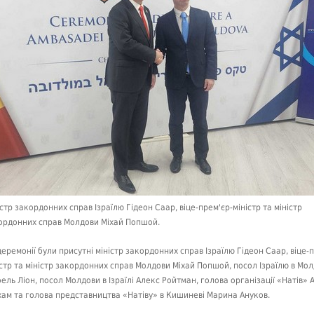
істр закордонних справ Ізраїлю Гідеон Саар, віце-прем'єр-міністр та міністр
ордонних справ Молдови Міхай Попшой.
церемонії були присутні міністр закордонних справ Ізраїлю Гідеон Саар, віце-
істр та міністр закордонних справ Молдови Міхай Попшой, посол Ізраїлю в Мол
ель Ліон, посол Молдови в Ізраїлі Алекс Ройтман, голова організації «Натів» 
ам та голова представництва «Натіву» в Кишиневі Марина Ануков.