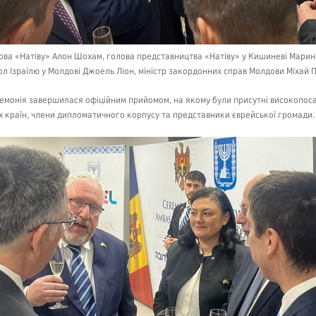
ова «Натіву» Алон Шохам, голова представництва «Натіву» у Кишиневі Марин
ол Ізраїлю у Молдові Джоель Ліон, міністр закордонних справ Молдови Міхай 
емонія завершилася офіційним прийомом, на якому були присутні високопоса
х країн, члени дипломатичного корпусу та представники єврейської громади.