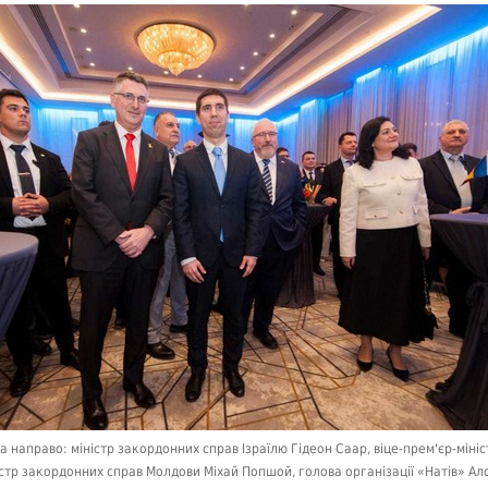
ва направо: міністр закордонних справ Ізраїлю Гідеон Саар, віце-прем'єр-мініс
істр закордонних справ Молдови Міхай Попшой, голова організації «Натів» А