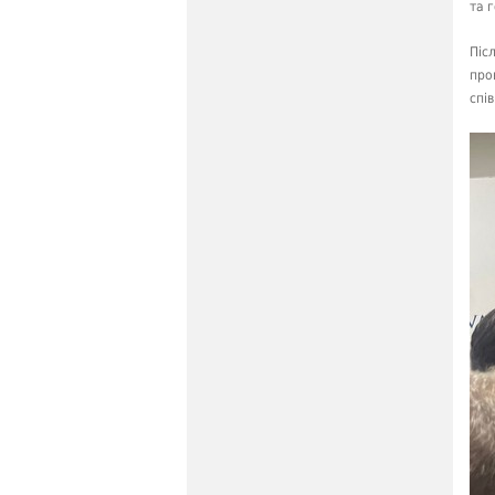
та 
Піс
про
спі