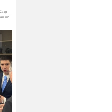
 Саар
дальшої