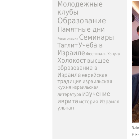
Молодежные
клубы
Образование
Памятные дни
Семинары
Репатриация
Учеба в
Таглит
Израиле
Фестиваль
Ханука
Холокост
высшее
образование в
Израиле
еврейская
традиция
израильская
кухня
израильская
изучение
литература
иврита
история Израиля
ульпан
Злі
мін