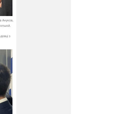
а Ануков,
Попшой.
довці з