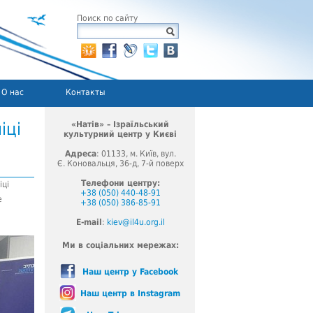
Поиск по сайту
О нас
Контакты
іці
«Натів» – Ізраїльський
культурний центр у Києві
Адреса
: 01133, м. Київ, вул.
Є. Коновальця, 36-д, 7-й поверх
Телефони центру:
іці
+38 (050) 440-48-91
е
+38 (050) 386-85-91
E-mail
:
kiev@il4u.org.il
Ми в соціальних мережах:
Наш центр у Facebook
Наш центр в Instagram