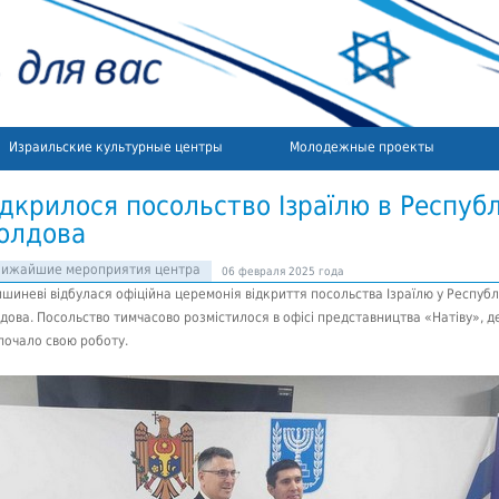
Израильские культурные центры
Молодежные проекты
ідкрилося посольство Ізраїлю в Республ
олдова
лижайшие мероприятия центра
06 февраля 2025 года
ишиневі відбулася офіційна церемонія відкриття посольства Ізраїлю у Республ
дова. Посольство тимчасово розмістилося в офісі представництва «Натіву», д
почало свою роботу.