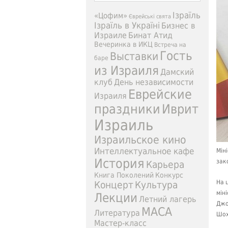
Ізраїль
«Цофим»
Єврейські свята
Ізраїль в Україні
Бизнес в
Израиле
Бинат Атид
Вечеринка в ИКЦ
Встреча на
Гость
Выставки
баре
из Израиля
Дамский
клуб
День независимости
Еврейские
Израиля
праздники
Иврит
Израиль
Израильское кино
Интеллектуальное кафе
Мін
История
зак
Карьера
Книга Поколений
Конкурс
На 
Концерт
Культура
мін
Лекции
Летний лагерь
Джо
МАСА
Литература
Шох
Мастер-класс