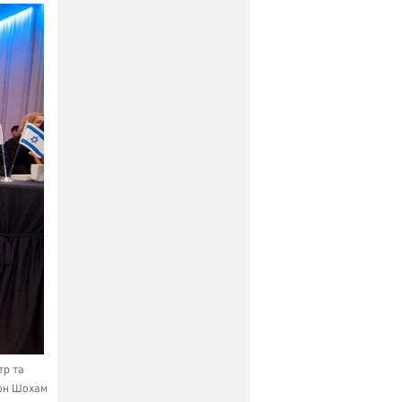
тр та
лон Шохам