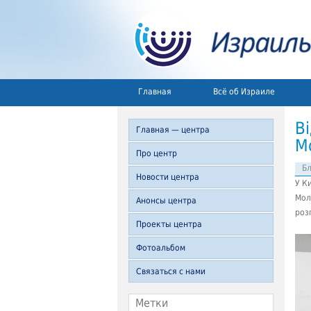
Главная
Всё об Израиле
В
Главная — центра
М
Про центр
Б
Новости центра
У К
Мол
Анонсы центра
роз
Проекты центра
Фотоальбом
Связаться с нами
Метки