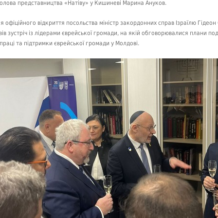
голова представництва «Натіву» у Кишиневі Марина Ануков.
ля офіційного відкриття посольства міністр закордонних справ Ізраїлю Гідеон
вів зустріч із лідерами єврейської громади, на якій обговорювалися плани по
впраці та підтримки єврейської громади у Молдові.