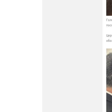
Гол
пос
Цер
обо