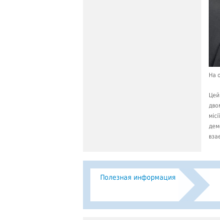
На 
Цей
дво
міс
дем
вза
Полезная информация