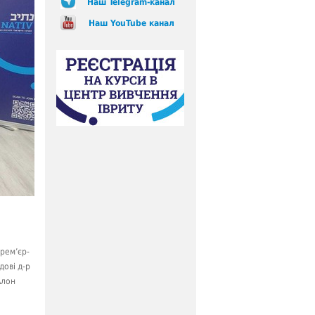
Наш Telegram-канал
Наш YouTube канал
прем’єр-
дові д-р
Алон