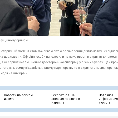
офіційному прийомі.
 історичний момент став важливою віхою поглиблення дипломатичних віднос
ма державами. Офіційні особи наголосили на важливості відкриття дипломат
ії, яка сприятиме зміцненню двосторонньої співпраці у різних сферах. Цей кро
онструє взаємну відданість міцному партнерству та відкритість нових перспе
ємодії наших країн.
Новости на легком
Бесплатная 10-
Полезная
иврите
дневная поездка в
информация
Израиль
туриста