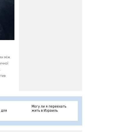
ин між
ичної
к
ктив
Могу ли я переехать
 для
жить в Израиль