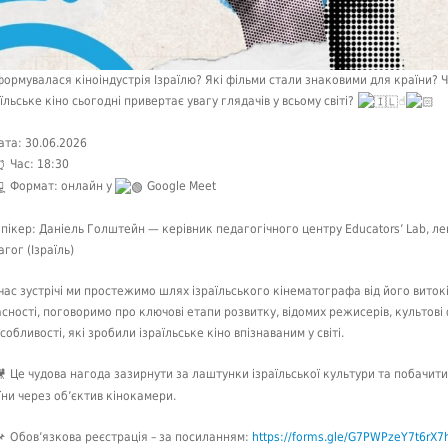
формувалася кіноіндустрія Ізраїлю? Які фільми стали знаковими для країни? 
аїльське кіно сьогодні привертає увагу глядачів у всьому світі?
☝
Дата: 30.06.2026
Час: 18:30
Формат: онлайн у
Google Meet
Спікер: Даніель Голштейн — керівник педагогічного центру Educators’ Lab, ле
гог (Ізраїль)
 час зустрічі ми простежимо шлях ізраїльського кінематографа від його виток
асності, поговоримо про ключові етапи розвитку, відомих режисерів, культові
собливості, які зробили ізраїльське кіно впізнаваним у світі.
Це чудова нагода зазирнути за лаштунки ізраїльської культури та побачити
їни через об’єктив кінокамери.
Обов’язкова реєстрація – за посиланням:
https://forms.gle/G7PWPzeY7t6rX7