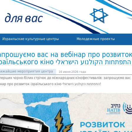
Израильские культурные центры
Молодежные проекты
апрошуємо вас на вебінар про розвито
ізраїльського 
лижайшие мероприятия центра
16 июня 2026 года
 перших чорно-білих стрічок до міжнародних кінофестивалів: запрошуємо вас
вебінар про розвиток ізраїльського кіно התפתחות הקולנוע הישראלי!