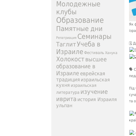
Молодежные
клубы
Образование
Як 
Памятные дни
ізр
Семинары
Репатриация
Учеба в
Таглит
🗓 
Израиле
Фестиваль
Ханука
Холокост
высшее
образование в
🗣 
Израиле
еврейская
педа
традиция
израильская
кухня
израильская
Під
изучение
литература
суч
иврита
история Израиля
та о
ульпан
кра