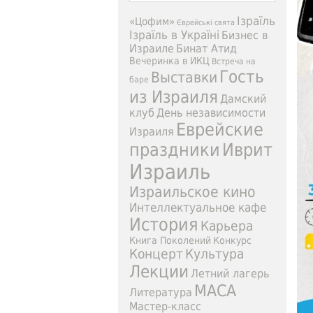
Ізраїль
«Цофим»
Єврейські свята
Ізраїль в Україні
Бизнес в
Израиле
Бинат Атид
Вечеринка в ИКЦ
Встреча на
Гость
Выставки
баре
из Израиля
Дамский
клуб
День независимости
Еврейские
Израиля
праздники
Иврит
Израиль
Израильское кино
Интеллектуальное кафе
История
Карьера
Книга Поколений
Конкурс
Концерт
Культура
Лекции
Летний лагерь
МАСА
Литература
Мастер-класс