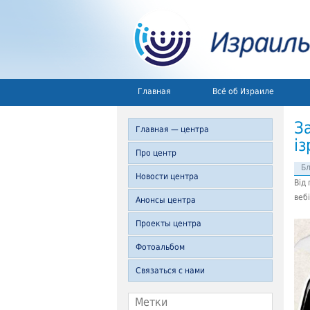
Главная
Всё об Израиле
З
Главная — центра
Про центр
Б
Новости центра
Від
Анонсы центра
Проекты центра
Фотоальбом
Связаться с нами
Метки