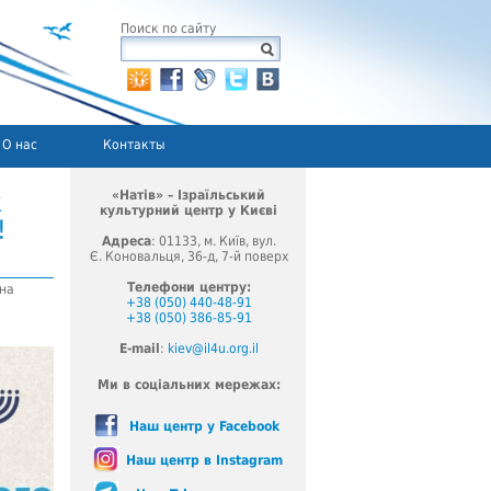
Поиск по сайту
О нас
Контакты
к
«Натів» – Ізраїльський
культурний центр у Києві
кіно התפתחות הקולנוע הישראלי!
Адреса
: 01133, м. Київ, вул.
Є. Коновальця, 36-д, 7-й поверх
Телефони центру:
 на
+38 (050) 440-48-91
+38 (050) 386-85-91
E-mail
:
kiev@il4u.org.il
Ми в соціальних мережах:
Наш центр у Facebook
Наш центр в Instagram