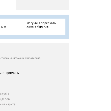
Могу ли я переехать
 для
жить в Израиль
ссылка на источник обязательна.
е проекты
клубы
идеров
ния иврита