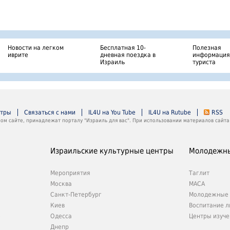
Новости на легком
Бесплатная 10-
Полезная
иврите
дневная поездка в
информация
Израиль
туриста
нтры
Связаться с нами
IL4U на You Tube
IL4U на Rutube
RSS
м сайте, принадлежат порталу "Израиль для вас". При использовании материалов сайта 
Израильские культурные центры
Молодежны
Мероприятия
Таглит
Москва
МАСА
Санкт-Петербург
Молодежные 
Киев
Воспитание л
е
Одесса
Центры изуче
Днепр