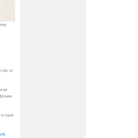
Чому
ктор та
ів до
 фільми
 історію
hP8