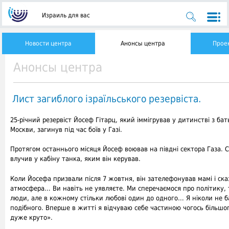
Израиль для вас
Новости центра
Анонсы центра
Прое
Анонсы центра
Лист загиблого ізраїльського резервіста.
25-річний резервіст Йосеф Гітарц, який іммігрував у дитинстві з бат
Москви, загинув під час боїв у Газі.
Протягом останнього місяця Йосеф воював на півдні сектора Газа. 
влучив у кабіну танка, яким він керував.
Коли Йосефа призвали після 7 жовтня, він зателефонував мамі і ска
атмосфера… Ви навіть не уявляєте. Ми сперечаємося про політику, 
люди, але в кожному стільки любові один до одного… Я ніколи не б
подібного. Вперше в житті я відчуваю себе частиною чогось більшого
дуже круто».