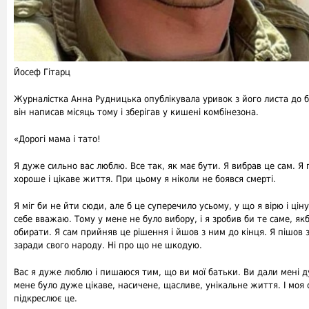
Йосеф Гітарц
Журналістка Анна Рудницька опублікувала уривок з його листа до б
він написав місяць тому і зберігав у кишені комбінезона.
«Дорогі мама і тато!
Я дуже сильно вас люблю. Все так, як має бути. Я вибрав це сам. Я
хороше і цікаве життя. При цьому я ніколи не боявся смерті.
Я міг би не йти сюди, але б це суперечило усьому, у що я вірю і ціну
себе вважаю. Тому у мене не було вибору, і я зробив би те саме, якб
обирати. Я сам прийняв це рішення і йшов з ним до кінця. Я пішов 
заради свого народу. Ні про що не шкодую.
Вас я дуже люблю і пишаюся тим, що ви мої батьки. Ви дали мені д
мене було дуже цікаве, насичене, щасливе, унікальне життя. І моя
підкреслює це.