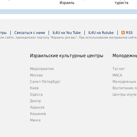
Израиль
туриста
нтры
Связаться с нами
IL4U на You Tube
IL4U на Rutube
RSS
м сайте, принадлежат порталу "Израиль для вас". При использовании материалов сайта 
Израильские культурные центры
Молодежны
Мероприятия
Таглит
Москва
МАСА
Санкт-Петербург
Молодежные 
Киев
Воспитание л
е
Одесса
Центры изуче
Днепр
Харьков
Кишинев
Минск