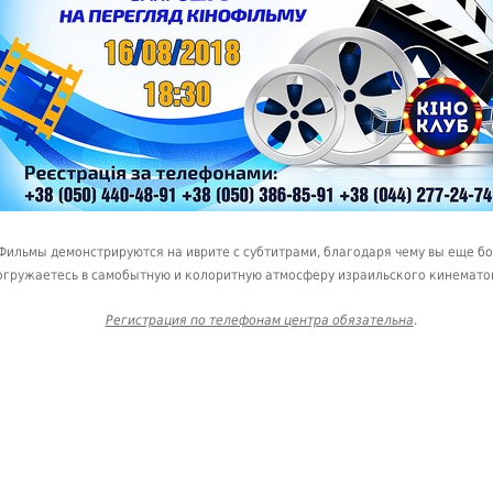
Фильмы демонстрируются на иврите с субтитрами, благодаря чему вы еще б
огружаетесь в самобытную и колоритную атмосферу израильского кинемато
Регистрация по телефонам центра обязательна
.