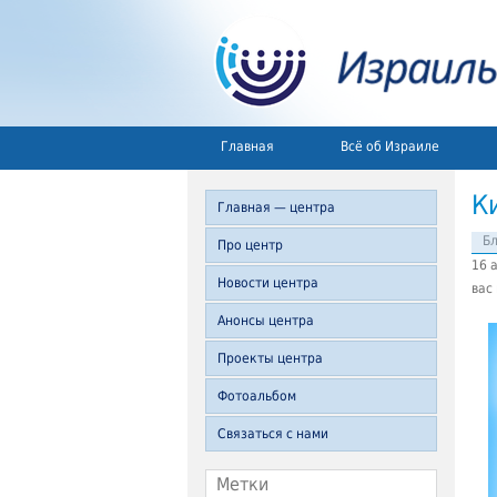
Главная
Всё об Израиле
К
Главная — центра
Б
Про центр
16 
Новости центра
вас
Анонсы центра
Проекты центра
Фотоальбом
Связаться с нами
Метки