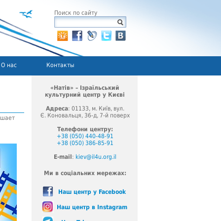
Поиск по сайту
О нас
Контакты
«Натів» – Ізраїльський
культурний центр у Києві
Адреса
: 01133, м. Київ, вул.
Є. Коновальця, 36-д, 7-й поверх
ашает
Телефони центру:
+38 (050) 440-48-91
+38 (050) 386-85-91
E-mail
:
kiev@il4u.org.il
Ми в соціальних мережах:
Наш центр у Facebook
Наш центр в Instagram