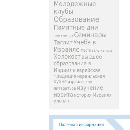
Молодежные
клубы
Образование
Памятные дни
Семинары
Репатриация
Учеба в
Таглит
Израиле
Фестиваль
Ханука
Холокост
высшее
образование в
Израиле
еврейская
традиция
израильская
кухня
израильская
изучение
литература
иврита
история Израиля
ульпан
Полезная информация