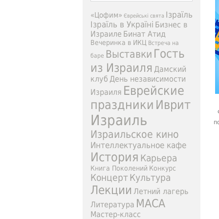
Ізраїль
«Цофим»
Єврейські свята
Ізраїль в Україні
Бизнес в
Израиле
Бинат Атид
Вечеринка в ИКЦ
Встреча на
Гость
Выставки
баре
из Израиля
Дамский
клуб
День независимости
Еврейские
Израиля
праздники
Иврит
Израиль
п
Израильское кино
Интеллектуальное кафе
История
Карьера
Книга Поколений
Конкурс
Концерт
Культура
Лекции
Летний лагерь
МАСА
Литература
Мастер-класс