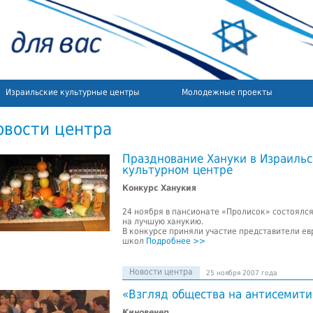
Израильские культурные центры
Молодежные проекты
овости центра
Празднование Хануки в Израиль
культурном центре
Конкурс Ханукия
24 ноября в пансионате «Пролисок» состоялс
на лучшую ханукию.
В конкурсе приняли участие представители ев
школ
Подробнее >>
Новости центра
25 ноября 2007 года
«Взгляд общества на антисемит
Киновечер