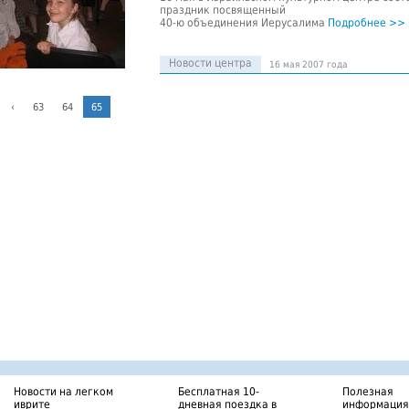
праздник посвященный
40-ю объединения Иерусалима
Подробнее >>
Новости центра
16 мая 2007 года
‹
63
64
65
Новости на легком
Бесплатная 10-
Полезная
иврите
дневная поездка в
информация