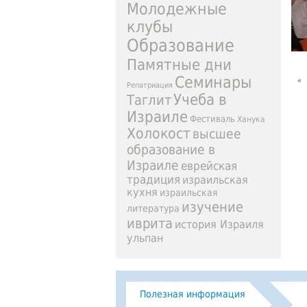
Молодежные
клубы
Образование
Памятные дни
Семинары
«
Репатриация
Учеба в
Таглит
Израиле
Фестиваль
Ханука
Холокост
высшее
образование в
Израиле
еврейская
традиция
израильская
кухня
израильская
изучение
литература
иврита
история Израиля
ульпан
Полезная информация