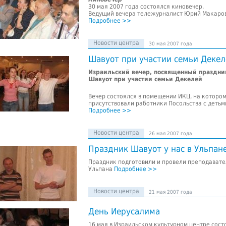
30 мая 2007 года состоялся киновечер.
Ведущий вечера тележурналист Юрий Макаров
Подробнее >>
Новости центра
30 мая 2007 года
Шавуот при участии семьи Декел
Израильский вечер, посвященный праздни
Шавуот при участии семьи Декелей
Вечер состоялся в помещении ИКЦ, на которо
присутствовали работники Посольства с детьм
Подробнее >>
Новости центра
26 мая 2007 года
Праздник Шавуот у нас в Ульпан
Праздник подготовили и провели преподавате
Ульпана
Подробнее >>
Новости центра
21 мая 2007 года
День Иерусалима
16 мая в Израильском культурном центре сост