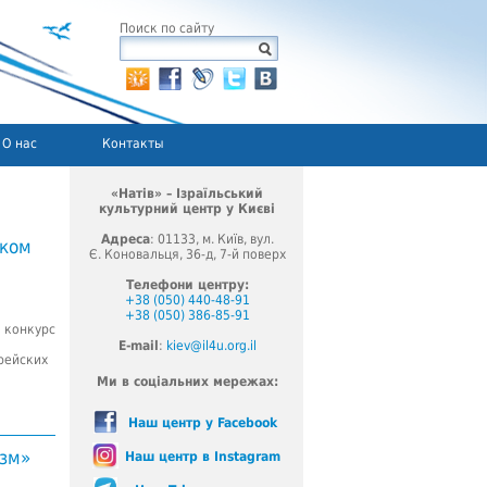
Поиск по сайту
О нас
Контакты
«Натів» – Ізраїльський
культурний центр у Києві
Адреса
: 01133, м. Київ, вул.
ском
Є. Коновальця, 36-д, 7-й поверх
Телефони центру:
+38 (050) 440-48-91
+38 (050) 386-85-91
я конкурс
E-mail
:
kiev@il4u.org.il
рейских
Ми в соціальних мережах:
Наш центр у Facebook
изм»
Наш центр в Instagram