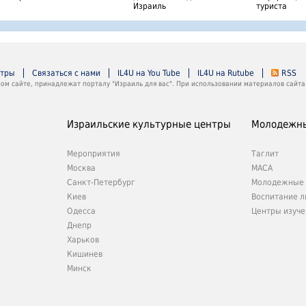
Израиль
туриста
нтры
Связаться с нами
IL4U на You Tube
IL4U на Rutube
RSS
м сайте, принадлежат порталу "Израиль для вас". При использовании материалов сайта 
Израильские культурные центры
Молодежны
Мероприятия
Таглит
Москва
МАСА
Санкт-Петербург
Молодежные 
Киев
Воспитание л
е
Одесса
Центры изуче
Днепр
Харьков
Кишинев
Минск