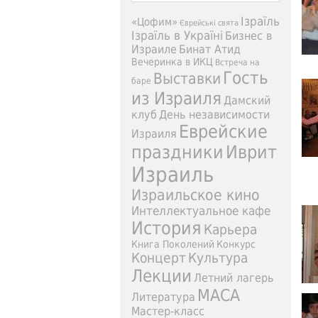
Ізраїль
«Цофим»
Єврейські свята
Ізраїль в Україні
Бизнес в
Израиле
Бинат Атид
Вечеринка в ИКЦ
Встреча на
Гость
Выставки
баре
из Израиля
Дамский
клуб
День независимости
Еврейские
Израиля
праздники
Иврит
Израиль
Израильское кино
Интеллектуальное кафе
История
Карьера
Книга Поколений
Конкурс
Концерт
Культура
Лекции
Летний лагерь
МАСА
Литература
Мастер-класс