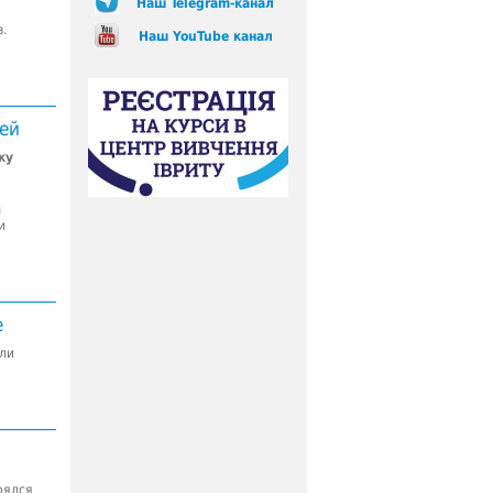
Наш Telegram-канал
.
Наш YouTube канал
ей
ку
м
и
е
ли
оялся