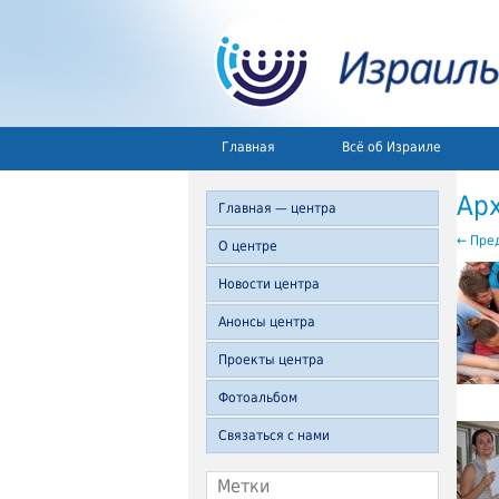
Главная
Всё об Израиле
Ар
Главная — центра
←
Пред
О центре
Новости центра
Анонсы центра
Проекты центра
Фотоальбом
Связаться с нами
Метки