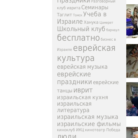
Праздники
Разговорный
Семинары
клуб иврита
Учеба в
Таглит
Томск
Израиле
Ханука
Цамерет
Школьный клуб
барнаул
бесплатно
бизнес в
еврейская
Израиле
культура
еврейская музыка
еврейские
праздники
еврейские
иврит
танцы
израильская кухня
израильская
литература
израильская музыка
израильские фильмы
киноклуб ИКЦ
кинотеатр Победа
люди