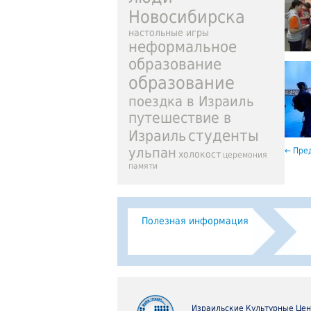
Новосибирска
настольные игры
неформальное
образование
образование
поездка в Израиль
путешествие в
студенты
Израиль
ульпан
←
Пред
холокост
церемония
памяти
Полезная информация
Израильские Культурные Це