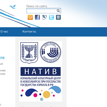
Поиск по сайту
О нас
Контакты
иле
ые
ение
ских
о