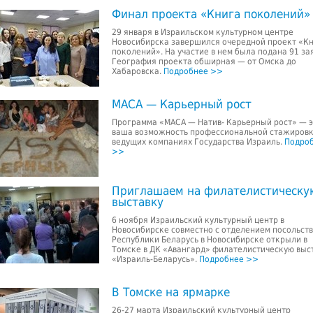
Финал проекта «Книга поколений»
29 января в Израильском культурном центре
Новосибирска завершился очередной проект «К
поколений». На участие в нем была подана 91 за
География проекта обширная — от Омска до
Хабаровска.
Подробнее >>
МАСА — Карьерный рост
Программа «МАСА — Натив- Карьерный рост» — э
ваша возможность профессиональной стажировк
ведущих компаниях Государства Израиль.
Подро
>>
Приглашаем на филателистическу
выставку
6 ноября Израильский культурный центр в
Новосибирске совместно с отделением посольст
Республики Беларусь в Новосибирске открыли в
Томске в ДК «Авангард» филателистическую выс
«Израиль-Беларусь».
Подробнее >>
В Томске на ярмарке
26-27 марта Израильский культурный центр