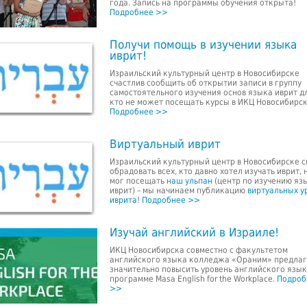
года. Запись на программы обучения открыта!
Подробнее >>
Получи помощь в изучении языка
иврит!
Израильский культурный центр в Новосибирске
счастлив сообщить об открытии записи в группу
самостоятельного изучения основ языка иврит дл
кто не может посещать курсы в ИКЦ Новосибирск
Подробнее >>
Виртуальный иврит
Израильский культурный центр в Новосибирске 
обрадовать всех, кто давно хотел изучать иврит, 
мог посещать
наш ульпан
(центр по изучению яз
иврит) – мы начинаем публикацию
виртуальных у
иврита
!
Подробнее >>
Изучай английский в Израиле!
ИКЦ Новосибирска совместно с факультетом
английского языка колледжа «Ораним» предла
значительно повысить уровень английского язык
программе Masa English for the Workplace.
Подроб
>>