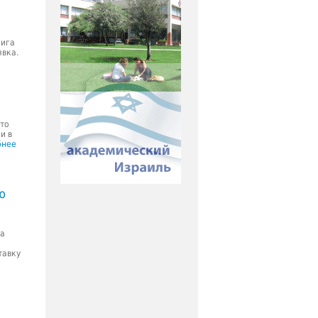
нига
явка.
то
и в
бнее
ю
ва
тавку