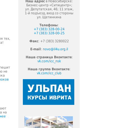
Наш адрес
в Новосибирске:
Бизнес-центр «Ситицентр»;
ул. Депутатская, 46; 11 этаж,
1-й подъезд, вход со стороны
ул. Щетинкина
Телефоны
:
+7 (383) 328-00-24
+7 (383) 328-00-25
я тех,
Факс
: +7 (383) 3280022
а!
E-mail
:
novo@il4u.org.il
Наша страница Вконтакте
:
vk.com/icc_nsk
спешит
Наша группа Вконтакте
:
но не
vk.com/icc_club
ыка
роков
гают
а на
нее