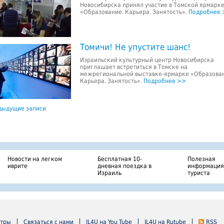
Новосибирска принял участие в Томской ярмарк
«Образование. Карьера. Занятость».
Подробнее 
Томичи! Не упустите шанс!
Израильский культурный центр Новосибирска
приглашает встретиться в Томске на
межрегиональной выставке-ярмарке «Образован
Карьера. Занятость».
Подробнее >>
ыдущие записи
Новости на легком
Бесплатная 10-
Полезная
иврите
дневная поездка в
информация
Израиль
туриста
нтры
Связаться с нами
IL4U на You Tube
IL4U на Rutube
RSS