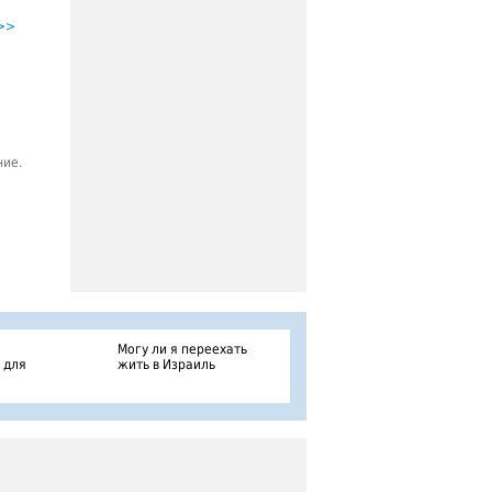
е
>>
ие.
Могу ли я переехать
 для
жить в Израиль