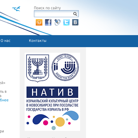
Поиск по сайту
О нас
Контакты
ей»
ль в
а
бнее
при