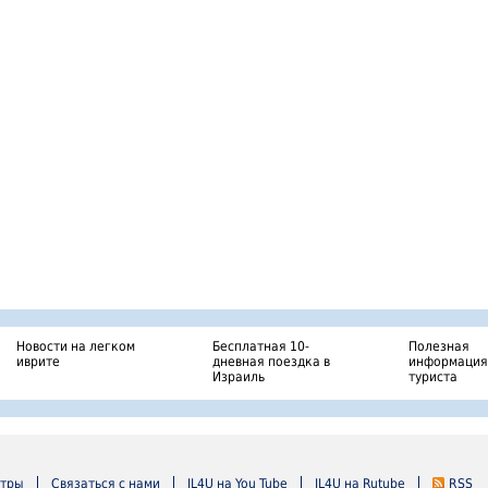
Новости на легком
Бесплатная 10-
Полезная
иврите
дневная поездка в
информация
Израиль
туриста
нтры
Связаться с нами
IL4U на You Tube
IL4U на Rutube
RSS