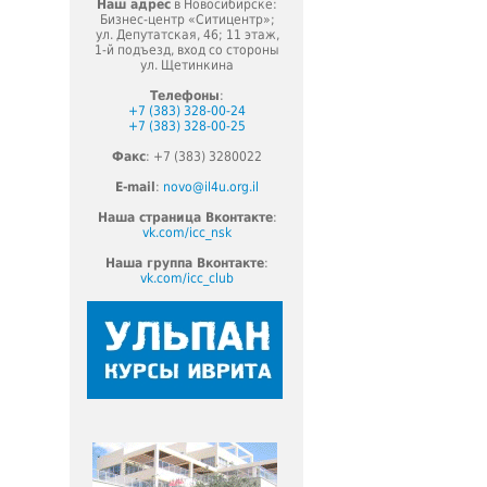
Наш адрес
в Новосибирске:
Бизнес-центр «Ситицентр»;
ул. Депутатская, 46; 11 этаж,
1-й подъезд, вход со стороны
ул. Щетинкина
Телефоны
:
+7 (383) 328-00-24
+7 (383) 328-00-25
Факс
: +7 (383) 3280022
E-mail
:
novo@il4u.org.il
Наша страница Вконтакте
:
vk.com/icc_nsk
Наша группа Вконтакте
:
vk.com/icc_club