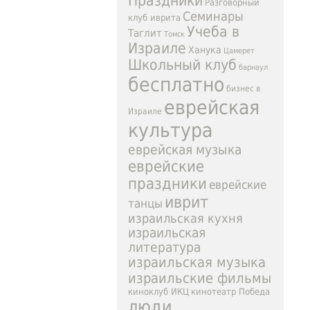
Праздники
Разговорный
Семинары
клуб иврита
Учеба в
Таглит
Томск
Израиле
Ханука
Цамерет
Школьный клуб
барнаул
бесплатно
бизнес в
еврейская
Израиле
культура
еврейская музыка
еврейские
праздники
еврейские
иврит
танцы
израильская кухня
израильская
литература
израильская музыка
израильские фильмы
киноклуб ИКЦ
кинотеатр Победа
люди