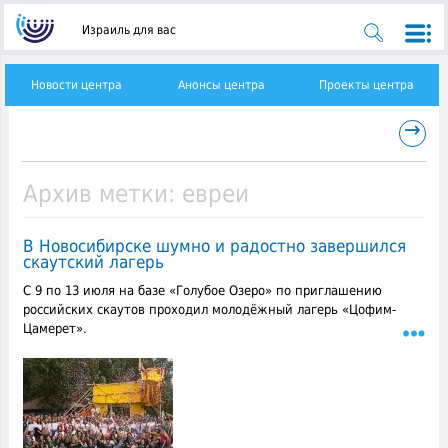
Израиль для вас
Новости центра
Анонсы центра
Проекты центра
→
Архив метки:
евреи
В Новосибирске шумно и радостно завершился
скаутский лагерь
С 9 по 13 июля на базе «Голубое Озеро» по приглашению
российских скаутов проходил молодёжный лагерь «Цофим-
Цамерет».