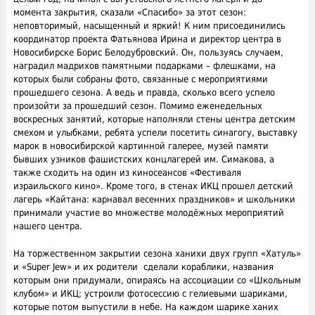
момента закрытия, сказали «Спасибо» за этот сезон:
неповторимый, насыщенный и яркий! К ним присоединились
координатор проекта Фатьянова Ирина и директор центра в
Новосибирске Борис Белодубровский. Он, пользуясь случаем,
наградил мадрихов памятными подарками – флешками, на
которых были собраны фото, связанные с мероприятиями
прошедшего сезона. А ведь и правда, сколько всего успело
произойти за прошедший сезон. Помимо еженедельных
воскресных занятий, которые наполняли стены центра детским
смехом и улыбками, ребята успели посетить синагогу, выставку
марок в новосибирской картинной галерее, музей памяти
бывших узников фашистских концлагерей им. Симакова, а
также сходить на один из киносеансов «Фестиваля
израильского кино». Кроме того, в стенах ИКЦ прошел детский
лагерь «Кайтана: карнавал весенних праздников» и школьники
принимали участие во множестве молодёжных мероприятий
нашего центра.
На торжественном закрытии сезона ханихи двух групп «Хатуль»
и «Super Jew» и их родители сделали кораблики, названия
которым они придумали, опираясь на ассоциации со «Школьным
клубом» и ИКЦ; устроили фотосессию с гелиевыми шариками,
которые потом выпустили в небе. На каждом шарике ханих