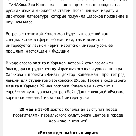
– ТАНАХом. Зоя Копельман — автор десятков переводов на
русский язык и множества статей, посвященных ивриту и
ивритской литературе, которые получили широкое признание в
научном мире.
Встреча с госпожой Копельман будет интересной как
специалистам в сфере гебраистики, так и всем, кто
интересуется языком иврит, ивритской литературой, ее
прошлым, настоящим и будущим.
В ходе своего визита в Харьков, который стал возможен
благодаря сотрудничеству Израильского культурного центра г.
Харькова и проекта «Чейза», доктор Копельман прочтет ряд
лекций для студентов харьковских ВУЗов. Также в ходе своего
визита в Харьков 26 мая госпожа Копельман выступит в
еврейском культурном центре «Бейт-Дан» с лекцией «Русские
корни современной ивритской литературы».
20 мая в 17-00
доктор Копельман выступит перед
посетителями Израильского культурного центра в городе
Харькове с лекцией
«Возрожденный язык иврит»