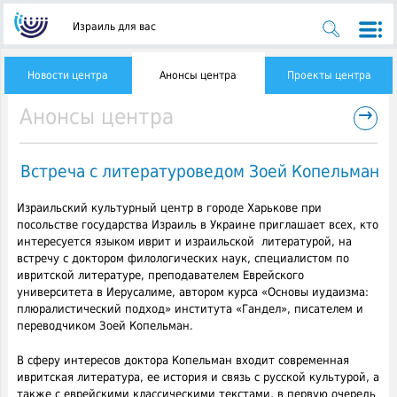
Израиль для вас
Новости центра
Анонсы центра
Проекты центра
→
Анонсы центра
Встреча с литературоведом Зоей Копельман
Израильский культурный центр в городе Харькове при
посольстве государства Израиль в Украине приглашает всех, кто
интересуется языком иврит и израильской литературой, на
встречу с доктором филологических наук,
специалистом по
ивритской литературе, преподавателем Еврейского
университета в Иерусалиме, автором курса «Основы иудаизма:
плюралистический подход» института «Гандел», писателем и
переводчиком Зоей Копельман.
В сферу интересов доктора Копельман входит современная
ивритская литература, ее история и связь с русской культурой, а
также с еврейскими классическими текстами, в первую очередь