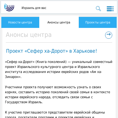
Израиль для вас
Новости центра
Анонсы центра
Проекты центра
→
Анонсы центра
Проект «Сефер ха-Дорот» в Харькове!
«Сефер ха-Дорот» (Книга поколений) — уникальный совместный
проект Израильского культурного центра и Израильского
института исследования истории еврейских родов «Ам ха-
Зикарон».
Участники проекта получают возможность узнать о своих
корнях, составить историю поколений своей семьи в контексте
истории еврейского народа, отследить связи семьи с
Государством Израиль.
К участию приглашаются представители еврейской общины
города, посетители программ и проектов еврейских и