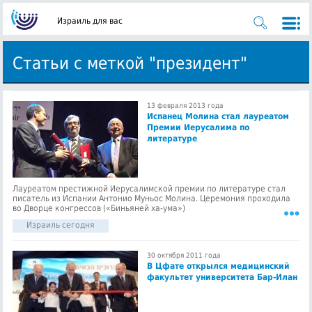
Израиль для вас
Статьи с меткой "президент"
13 февраля 2013 года
Испанец Молина стал лауреатом
Премии Иерусалима по
литературе
Лауреатом престижной Иерусалимской премии по литературе стал
писатель из Испании Антонио Муньос Молина. Церемония проходила
во Дворце конгрессов («Биньяней ха-ума»)
Израиль сегодня
30 октября 2011 года
В Цфате открылся медицинский
факультет университета Бар-Илан