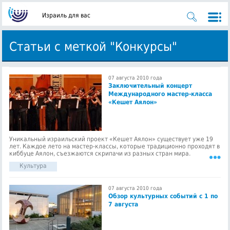
Израиль для вас
Статьи с меткой "Конкурсы"
07 августа 2010 года
Заключительный концерт
Международного мастер-класса
«Кешет Аялон»
Уникальный израильский проект «Кешет Аялон» существует уже 19
лет. Каждое лето на мастер-классы, которые традиционно проходят в
киббуце Аялон, съезжаются скрипачи из разных стран мира.
Культура
07 августа 2010 года
Обзор культурных событий с 1 по
7 августа