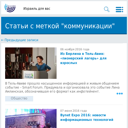
Израиль для вас
Статьи с меткой "коммуникации"
←
Предыдущие записи
06 ноября 2016 года
Из Берлина в Тель-Авив:
«пионерский лагерь» для
взрослых
В Тель-Авиве прошло насыщенное информацией и живым общением
событие – Smart Forum. Придумала и организовала это событие Лина
Амлинская, обозначившая его формат как
инфотейнент
.
Общество
07 июня 2016 года
Bynet Expo 2016: новости
информационных технологий