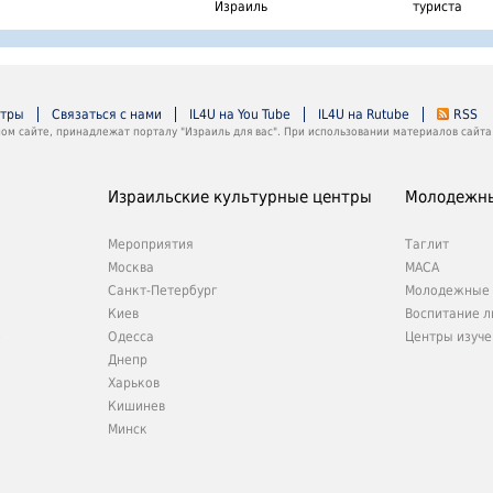
Израиль
туриста
нтры
Связаться с нами
IL4U на You Tube
IL4U на Rutube
RSS
м сайте, принадлежат порталу "Израиль для вас". При использовании материалов сайта 
Израильские культурные центры
Молодежны
Мероприятия
Таглит
Москва
МАСА
Санкт-Петербург
Молодежные 
Киев
Воспитание л
е
Одесса
Центры изуче
Днепр
Харьков
Кишинев
Минск