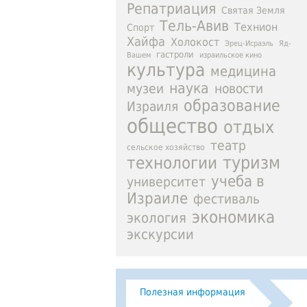
Репатриация
Святая Земля
Тель-Авив
Технион
Спорт
Хайфа
Холокост
Эрец-Исраэль
Яд-
гастроли
израильское кино
Вашем
культура
медицина
наука
новости
музеи
образование
Израиля
общество
отдых
театр
сельское хозяйство
туризм
технологии
учеба в
университет
Израиле
фестиваль
экономика
экология
экскурсии
Полезная информация