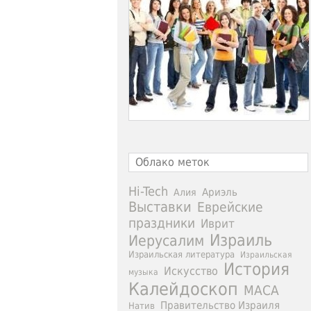
Облако меток
Hi-Tech
Ариэль
Алия
Выставки
Еврейские
праздники
Иврит
Израиль
Иерусалим
Израильская литература
Израильская
История
Искусство
музыка
Калейдоскоп
МАСА
Правительство Израиля
Натив