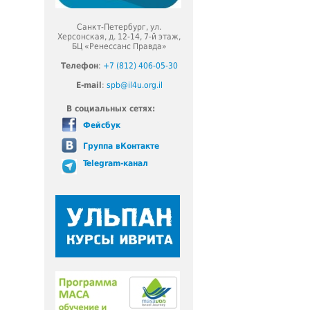
Санкт-Петербург, ул.
Херсонская, д. 12-14, 7-й этаж,
БЦ «Ренессанс Правда»
Телефон
:
+7 (812) 406-05-30
E-mail
:
spb@il4u.org.il
В социальных сетях:
Фейсбук
Группа вКонтакте
Telegram-канал