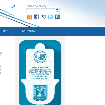
Поиск по сайту
О нас
Контакты
у
я
у
h»