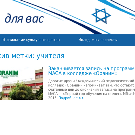
Израильские культурные центры
Молодежные проекты
хив метки:
учителя
Заканчивается запись на программ
МАСА в колледже «Ораним»
Дорогие друзья! Академический педагогический
колледж «Ораним» напоминает вам, что остаютс
считанные дни до окончания записи на программ
МАСА — «Первый год обучения на степень MTeac
2015.
Подробнее >>