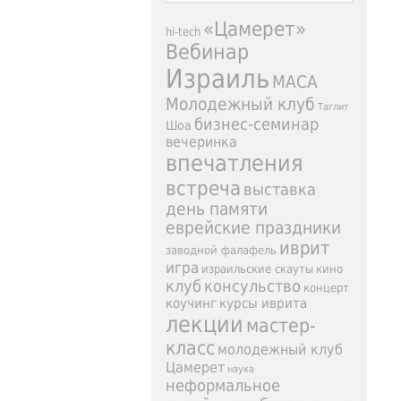
«Цамерет»
hi-tech
Вебинар
Израиль
МАСА
Молодежный клуб
Таглит
бизнес-семинар
Шоа
вечеринка
впечатления
встреча
выставка
день памяти
еврейские праздники
иврит
заводной фалафель
игра
израильские скауты
кино
клуб
консульство
концерт
коучинг
курсы иврита
лекции
мастер-
класс
молодежный клуб
Цамерет
наука
неформальное