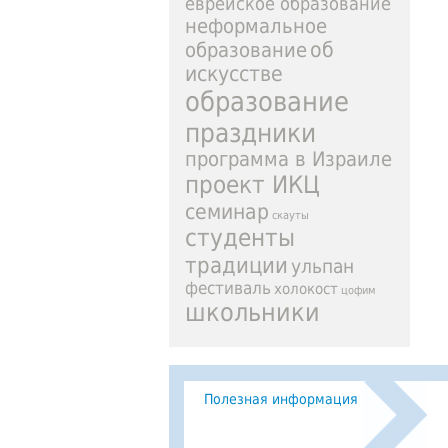
еврейское образование
неформальное
образование
об
искусстве
образование
праздники
программа в Израиле
проект ИКЦ
семинар
скауты
студенты
традиции
ульпан
фестиваль
холокост
цофим
школьники
Полезная информация