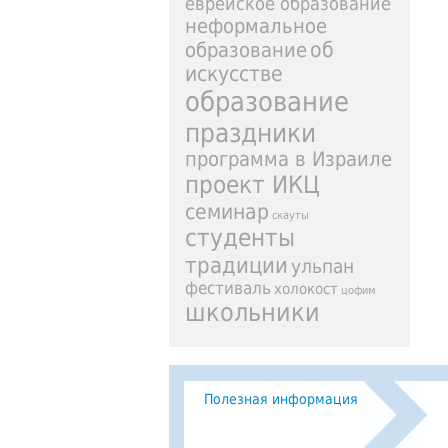
еврейское образование
неформальное
образование
об
искусстве
образование
праздники
программа в Израиле
проект ИКЦ
семинар
скауты
студенты
традиции
ульпан
фестиваль
холокост
цофим
школьники
Полезная информация