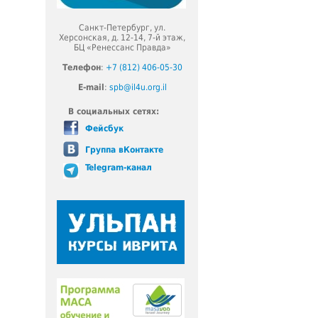
Санкт-Петербург, ул.
Херсонская, д. 12-14, 7-й этаж,
БЦ «Ренессанс Правда»
Телефон
:
+7 (812) 406-05-30
E-mail
:
spb@il4u.org.il
В социальных сетях:
Фейсбук
Группа вКонтакте
Telegram-канал