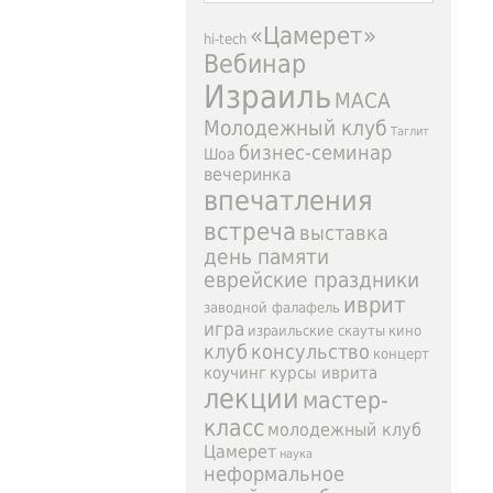
«Цамерет»
hi-tech
Вебинар
Израиль
МАСА
Молодежный клуб
Таглит
бизнес-семинар
Шоа
вечеринка
впечатления
встреча
выставка
день памяти
еврейские праздники
иврит
заводной фалафель
игра
израильские скауты
кино
клуб
консульство
концерт
коучинг
курсы иврита
лекции
мастер-
класс
молодежный клуб
Цамерет
наука
неформальное