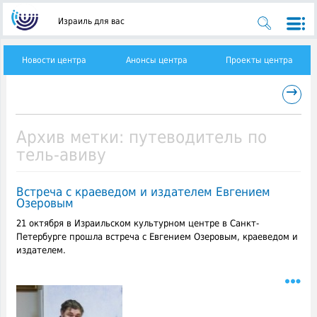
Израиль для вас
Новости центра
Анонсы центра
Проекты центра
→
Архив метки:
путеводитель по
тель-авиву
Встреча с краеведом и издателем Евгением
Озеровым
21 октября в Израильском культурном центре в Санкт-
Петербурге прошла встреча с Евгением Озеровым, краеведом и
издателем.