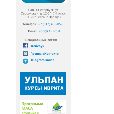
Санкт-Петербург, ул.
Херсонская, д. 12-14, 7-й этаж,
БЦ «Ренессанс Правда»
Телефон
:
+7 (812) 406-05-30
E-mail
:
spb@il4u.org.il
В социальных сетях:
Фейсбук
Группа вКонтакте
Telegram-канал