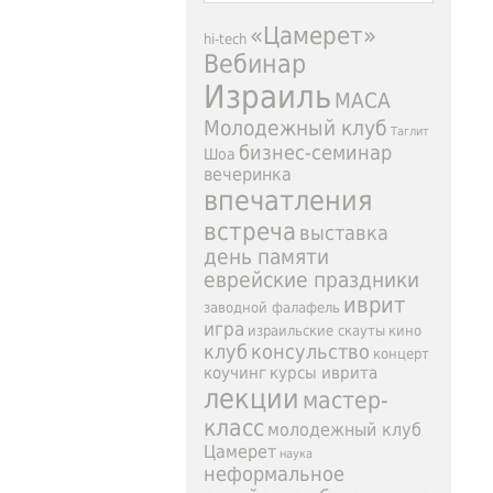
«Цамерет»
hi-tech
Вебинар
Израиль
МАСА
Молодежный клуб
Таглит
бизнес-семинар
Шоа
вечеринка
впечатления
встреча
выставка
день памяти
еврейские праздники
иврит
заводной фалафель
игра
израильские скауты
кино
клуб
консульство
концерт
коучинг
курсы иврита
лекции
мастер-
класс
молодежный клуб
Цамерет
наука
неформальное