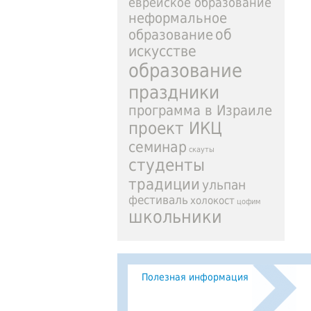
еврейское образование
неформальное
образование
об
искусстве
образование
праздники
программа в Израиле
проект ИКЦ
семинар
скауты
студенты
традиции
ульпан
фестиваль
холокост
цофим
школьники
Полезная информация