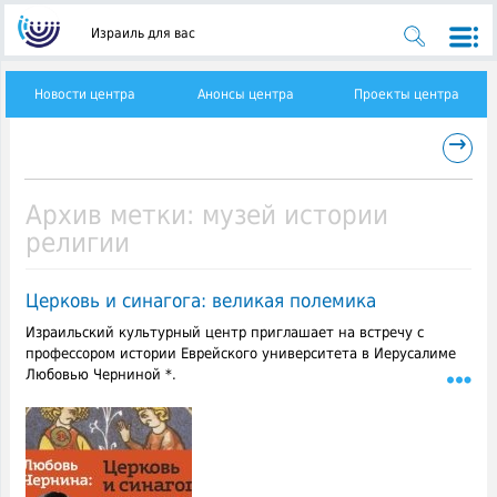
Израиль для вас
Новости центра
Анонсы центра
Проекты центра
→
Архив метки:
музей истории
религии
Церковь и синагога: великая полемика
Израильский культурный центр приглашает на встречу с
профессором истории Еврейского университета в Иерусалиме
Любовью Черниной *.