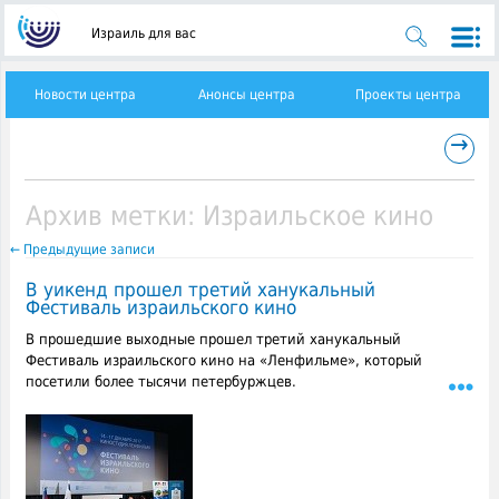
Израиль для вас
Новости центра
Анонсы центра
Проекты центра
→
Архив метки:
Израильское кино
←
Предыдущие записи
В уикенд прошел третий ханукальный
Фестиваль израильского кино
В прошедшие выходные прошел третий ханукальный
Фестиваль израильского кино на «Ленфильме», который
посетили более тысячи петербуржцев.