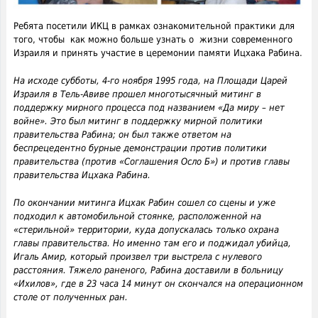
Ребята посетили ИКЦ в рамках ознакомительной практики для
того, чтобы как можно больше узнать о жизни современного
Израиля и принять участие в церемонии памяти Ицхака Рабина.
На исходе субботы, 4-го ноября 1995 года, на Площади Царей
Израиля в Тель-Авиве прошел многотысячный митинг в
поддержку мирного процесса под названием «Да миру – нет
войне». Это был митинг в поддержку мирной политики
правительства Рабина; он был также ответом на
беспрецедентно бурные демонстрации против политики
правительства (против «Соглашения Осло Б») и против главы
правительства Ицхака Рабина.
По окончании митинга Ицхак Рабин сошел со сцены и уже
подходил к автомобильной стоянке, расположенной на
«стерильной» территории, куда допускалась только охрана
главы правительства. Но именно там его и поджидал убийца,
Игаль Амир, который произвел три выстрела с нулевого
расстояния. Тяжело раненого, Рабина доставили в больницу
«Ихилов», где в 23 часа 14 минут он скончался на операционном
столе от полученных ран.