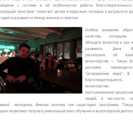
оворили с гостями и об особенностях работы благотворительного
рпорация монстров” помогает детям и взрослым, которые в результате р
гедий оказываются между жизнью и смертью.
Особое внимание обра
качества, которыми 
обладать волонтер и как и
развивать. Дина Ка
рассказала об израи
волонтерстве — Тикун Ол
дословно переводит
“исправление мира”. В 
благотворительно
волонтерство 
неотъемлемыми процессам
людей, в частности, со
ивной молодежи. Именно поэтому там существуют программы “Тикун
орые позволяют получать уникальный опыт обучения и волонтерской деятел