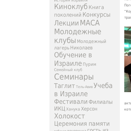
История Израиля
Киноклуб
Пог
Книга
“Ко
Конкурсы
поколений
тра
МАСА
Лекции
Молодежные
клубы
Молодежный
Николаев
лагерь
Обучение в
Израиле
Пурим
Семейный клуб
Семинары
Учеба
Таглит
Тель-Авив
в Израиле
Фестивали
Филиалы
акт
ИКЦ
Херсон
Ханука
кот
Холокост
Церемония памяти
гость из
вечеринка