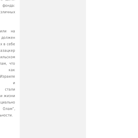
 фонда:
азличных
тили на
должен
х в себе
зацкер
льском
ам, что
ся как
Израиле
сть и
стали
и жизни
циально
 Олам”,
ьности.