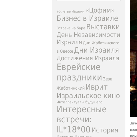
«Цофим»
70-летие Израиля
Бизнес в Израиле
Выставки
Встреча на баре
День Независимости
Израиля
Дни Жаботинского
Дни Израиля
в Одессе
Достижения Израиля
Еврейские
праздники
Зеэв
Иврит
Жаботинский
Израильское кино
Интеллектуалы будущего
Интересные
встречи:
Зач
IL*18*00
История
вол
пом