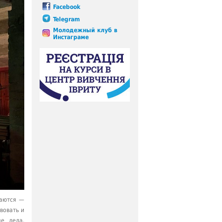
Facebook
Telegram
Молодежный клуб в
Инстаграме
даются —
вовать и
е дела.