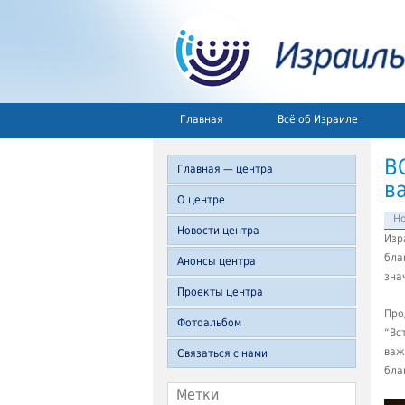
Главная
Всё об Израиле
В
Главная — центра
в
О центре
Но
Новости центра
Изр
бла
Анонсы центра
зна
Проекты центра
Про
Фотоальбом
“Вс
ва
Связаться с нами
бла
Метки