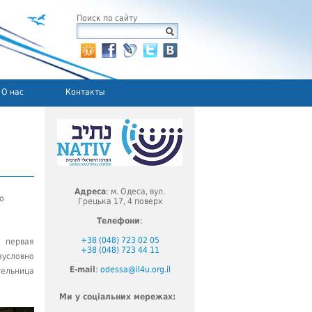
Поиск по сайту
О нас
Контакты
Адреса
: м. Одеса, вул.
о
Грецька 17, 4 поверх
Телефони
:
+38 (048) 723 02 05
 первая
+38 (048) 723 44 11
зусловно
E-mail
:
odessa@il4u.org.il
ельница
Ми у соціальних мережах: