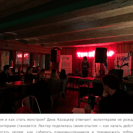
ем и как стать монстром? Дина Казацкер отвечает: волонтерами не рож
онтерами становятся. Лектор поделилась своим опытом — как начать дейст
огать людям, как собирать единомышленников и приумножать добры