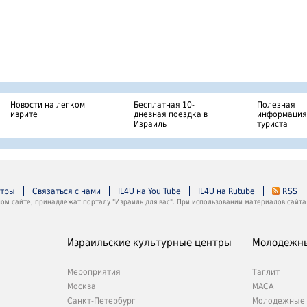
Новости на легком
Бесплатная 10-
Полезная
иврите
дневная поездка в
информация
Израиль
туриста
нтры
Связаться с нами
IL4U на You Tube
IL4U на Rutube
RSS
м сайте, принадлежат порталу "Израиль для вас". При использовании материалов сайта 
Израильские культурные центры
Молодежны
Мероприятия
Таглит
Москва
МАСА
Санкт-Петербург
Молодежные 