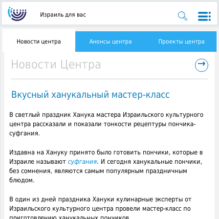
Израиль для вас
Новости центра
Анонсы центра
Проекты центра
→
Новости Центра
Вкусный ханукальный мастер-класс
В светлый праздник Ханука мастера Израильского культурного
центра рассказали и показали тонкости рецептуры пончика-
суфгания.
Издавна на Хануку принято было готовить пончики, которые в
Израиле называют
суфгания
. И сегодня ханукальные пончики,
без сомнения, являются самым популярным праздничным
блюдом.
В один из дней праздника Хануки кулинарные эксперты от
Израильского культурного центра провели мастер-класс по
приготовлению ханукальных пончиков.