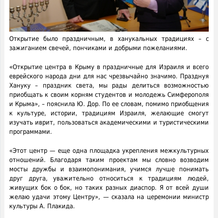
Открытие было праздничным, в ханукальных традициях – с
зажиганием свечей, пончиками и добрыми пожеланиями.
«Открытие центра в Крыму в праздничные для Израиля и всего
еврейского народа дни для нас чрезвычайно значимо. Празднуя
Хануку – праздник света, мы рады делиться возможностью
приобщать к своим корням студентов и молодежь Симферополя
и Крыма», – пояснила Ю. Дор. По ее словам, помимо приобщения
к культуре, истории, традициям Израиля, желающие смогут
изучать иврит, пользоваться академическими и туристическими
программами.
«Этот центр — еще одна площадка укрепления межкультурных
отношений. Благодаря таким проектам мы словно возводим
мосты дружбы и взаимопонимания, учимся лучше понимать
друг друга, уважительно относиться к традициям людей,
живущих бок о бок, но таких разных диаспор. Я от всей души
желаю удачи этому Центру», — сказала на церемонии министр
культуры А. Плакида.