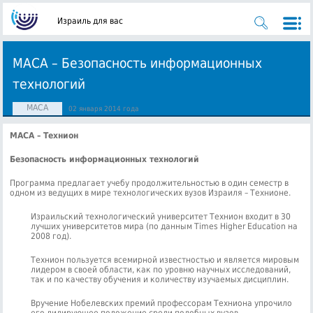
Израиль для вас
МАСА – Безопасность информационных
технологий
МАСА
02 января 2014 года
МАСА – Технион
Безопасность информационных технологий
Программа предлагает учебу продолжительностью в один семестр в
одном из ведущих в мире технологических вузов Израиля – Технионе.
Израильский технологический университет Технион входит в 30
лучших университетов мира (по данным Times Higher Education на
2008 год).
Технион пользуется всемирной известностью и является мировым
лидером в своей области, как по уровню научных исследований,
так и по качеству обучения и количеству изучаемых дисциплин.
Вручение Нобелевских премий профессорам Техниона упрочило