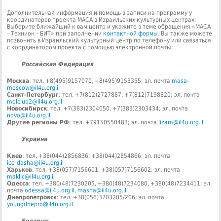
Дополнительная информация и помощь в записи на программу у
координаторов проекта МАСА в Израильских культурных центрах.
Выберите ближайший к вам центр и укажите в теме обращения «МАСА
– Технион – БИТ» при заполнении
контактной формы
. Вы также можете
позвонить в Израильский культурный центр по телефону или связаться
с координатором проекта с помощью электронной почты:
Российская Федерация
Москва
: тел. +8(495)9157070, +8(495)9153355; эл. почта
masa-
moscow@il4u.org.il
Санкт-Петербург
: тел. +7(812)2727887, +7(812)7198820; эл. почта
molclub2@il4u.org.il
Новосибирск
: тел. +7(383)2304050, +7(383)2303434; эл. почта
novo@il4u.org.il
Другие регионы РФ
: тел. +79150550483; эл. почта
lizam@il4u.org.il
Украина
Киев
: тел. +38(044)2856836, +38(044)2854866; эл. почта
icc_dasha@il4u.org.il
Харьков
: тел. +38(057)7156601, +38(057)7156602; эл. почта
maklic@il4u.org.il
Одесса
: тел. +380(48)7230205, +380(48)7234080, +380(48)7234411; эл.
почта
odessa@il4u.org.il
,
masha@il4u.org.il
Днепропетровск
: тел. +38(056)3703205/206; эл. почта
youngdnepro@il4u.org.il