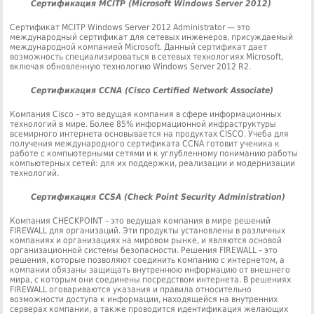
Сертификация MCITP (Microsoft Windows Server 2012)
Сертификат MCITP Windows Server 2012 Administrator — это
международный сертификат для сетевых инженеров, присуждаемый
международной компанией Microsoft. Данный сертификат дает
возможность специализироваться в сетевых технологиях Microsoft,
включая обновленную технологию Windows Server 2012 R2.
Сертификация CCNA (Cisco Certified Network Associate)
Компания Cisco – это ведущая компания в сфере информационных
технологий в мире. Более 85% информационной инфраструктуры
всемирного интернета основывается на продуктах CISCO. Учеба для
получения международного сертификата CCNA готовит ученика к
работе с компьютерными сетями и к углубленному пониманию работы
компьютерных сетей: для их поддержки, реализации и модернизации
технологий.
Сертификация CCSA (Check Point Security Administration)
Компания CHECKPOINT – это ведущая компания в мире решений
FIREWALL для организаций. Эти продукты установлены в различных
компаниях и организациях на мировом рынке, и являются основой
организационной системы безопасности. Решения FIREWALL – это
решения, которые позволяют соединить компанию с интернетом, а
компании обязаны защищать внутреннюю информацию от внешнего
мира, с которым они соединены посредством интернета. В решениях
FIREWALL оговариваются указания и правила относительно
возможности доступа к информации, находящейся на внутренних
серверах компании, а также проводится идентификация желающих