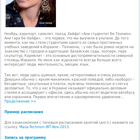
Ноябрь, аэропорт, самолет, поезд, Хайфа! «Ани студентит бе-Технион.
Ани гара бе-Хайфа», – это первое, что мы выучили в ульпане. До того
момента, как мы стали студентами одного из самых престижных
учебных заведений в Израиле – Техниона, – у нас была ровно неделя на
знакомство с городом и адаптацию. Бахайские сады, зоопарк, парк
скульптур, Кармелит – это основные достопримечательности северной
столицы Израиля. Но меня как журналиста всегда больше всего
интересуют люди, ментальность, эмоции, язык.
Так вот, люди здесь шумные, яркие, неторопливые и очень разные.
Девушки обычно с ярким макияжем, красной помадой, либо наоборот –
бесцветные, закутанные в платок, мужчины темноволосые и слегка
деловитые. То, что у нас в Украине называют официально-деловым
стилем и ассоциируют с офисом, здесь обычно носят водители автобуса
или охранники. Первое впечатление и одновременно удивление…
Продолжение >>
Пример расписания
Для ознакомления с типовым расписанием занятий (
англ.
) нажмите на
ссылку:
Masa-Technion-BIT-Nov-2013
.
Запись на программу