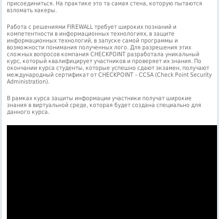
присоединиться. На практике это та самая стена, которую пытаются
взломать хакеры.
Работа с решениями FIREWALL требует широких познаний и
компетентности в информационных технологиях, в защите
информационных технологий, в запуске самой программы и
возможности понимания полученных лого. Для разрешения этих
сложных вопросов компания CHECKPOINT разработала уникальный
курс, который квалифицирует участников и проверяет их знания. По
окончании курса студенты, которые успешно сдают экзамен, получают
международный сертификат от CHECKPOINT – CCSA (Check Point Security
Administration).
В рамках курса защиты информации участники получат широкие
знания в виртуальной среде, которая будет создана специально для
данного курса.