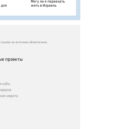
Могу ли я переехать
 для
жить в Израиль
ссылка на источник обязательна.
е проекты
клубы
идеров
ния иврита