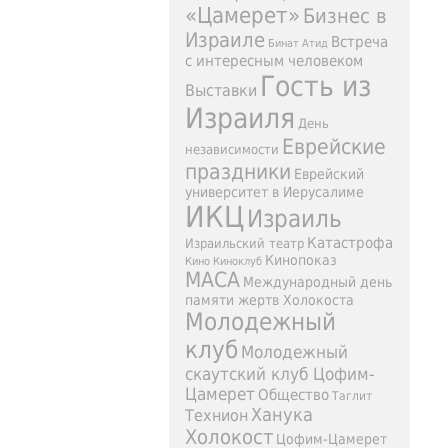
«Цамерет»
Бизнес в
Израиле
Встреча
Бинат Атид
с интересным человеком
Гость из
Выставки
Израиля
День
Еврейские
независимости
праздники
Еврейский
университет в Иерусалиме
ИКЦ
Израиль
Катастрофа
Израильский театр
Кинопоказ
Кино
Киноклуб
МАСА
Международный день
памяти жертв Холокоста
Молодежный
клуб
Молодежный
скаутский клуб Цофим-
Цамерет
Общество
Таглит
Ханука
Технион
Холокост
Цофим-Цамерет