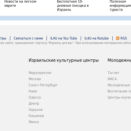
Новости на легком
Бесплатная 10-
Полезная
иврите
дневная поездка в
информация
Израиль
туриста
нтры
Связаться с нами
IL4U на You Tube
IL4U на Rutube
RSS
м сайте, принадлежат порталу "Израиль для вас". При использовании материалов сайта 
Израильские культурные центры
Молодежны
Мероприятия
Таглит
Москва
МАСА
Санкт-Петербург
Молодежные 
Киев
Воспитание л
е
Одесса
Центры изуче
Днепр
Харьков
Кишинев
Минск