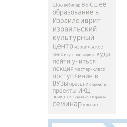
высшее
Шоа
вебинар
образование в
иврит
Израиле
израильский
культурный
центр
израильское
куда
кино
изучение иврита
пойти учиться
лекция
мастер-класс
поступление в
ВУЗы
праздник
проекты
проекты ИКЦ
психотест
сделано в Израиле
семинар
ульпан