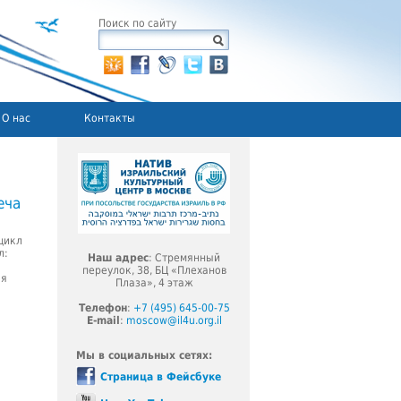
Поиск по сайту
О нас
Контакты
еча
цикл
л:
Наш адрес
: Стремянный
переулок, 38, БЦ «Плеханов
ля
Плаза», 4 этаж
Телефон
:
+7 (495) 645-00-75
E-mail
:
moscow@il4u.org.il
Мы в социальных сетях:
Страница в Фейсбуке