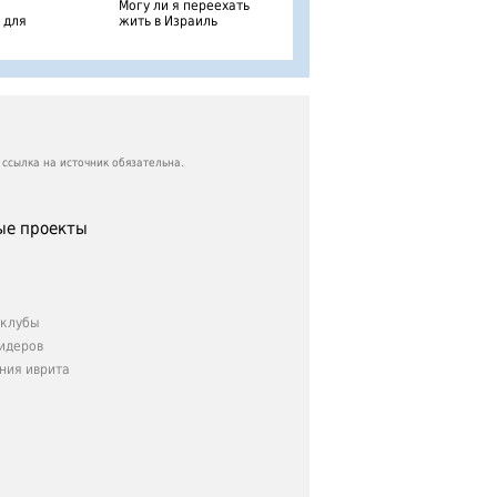
Могу ли я переехать
 для
жить в Израиль
ссылка на источник обязательна.
е проекты
клубы
идеров
ния иврита