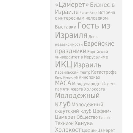
«Цамерет»
Бизнес в
Израиле
Встреча
Бинат Атид
с интересным человеком
Гость из
Выставки
Израиля
День
Еврейские
независимости
праздники
Еврейский
университет в Иерусалиме
ИКЦ
Израиль
Катастрофа
Израильский театр
Кинопоказ
Кино
Киноклуб
МАСА
Международный день
памяти жертв Холокоста
Молодежный
клуб
Молодежный
скаутский клуб Цофим-
Цамерет
Общество
Таглит
Ханука
Технион
Холокост
Цофим-Цамерет