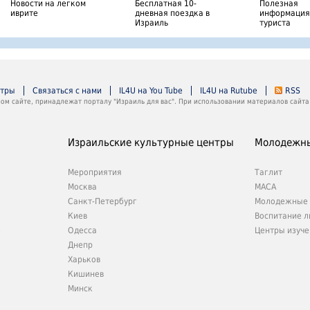
Новости на легком
Бесплатная 10-
Полезная
иврите
дневная поездка в
информация
Израиль
туриста
нтры
Связаться с нами
IL4U на You Tube
IL4U на Rutube
RSS
м сайте, принадлежат порталу "Израиль для вас". При использовании материалов сайта 
Израильские культурные центры
Молодежны
Мероприятия
Таглит
Москва
МАСА
Санкт-Петербург
Молодежные 
Киев
Воспитание л
е
Одесса
Центры изуче
Днепр
Харьков
Кишинев
Минск