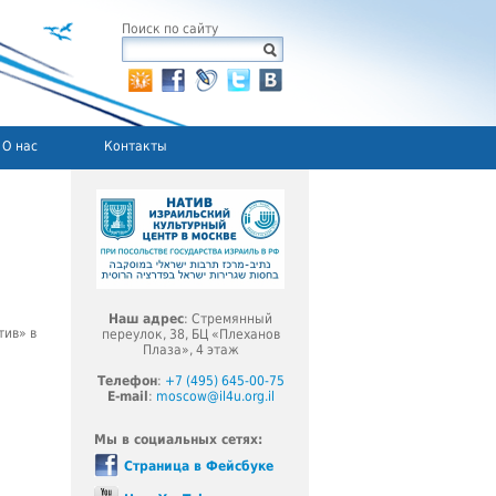
Поиск по сайту
О нас
Контакты
Наш адрес
: Стремянный
тив» в
переулок, 38, БЦ «Плеханов
Плаза», 4 этаж
>
Телефон
:
+7 (495) 645-00-75
E-mail
:
moscow@il4u.org.il
Мы в социальных сетях:
Страница в Фейсбуке