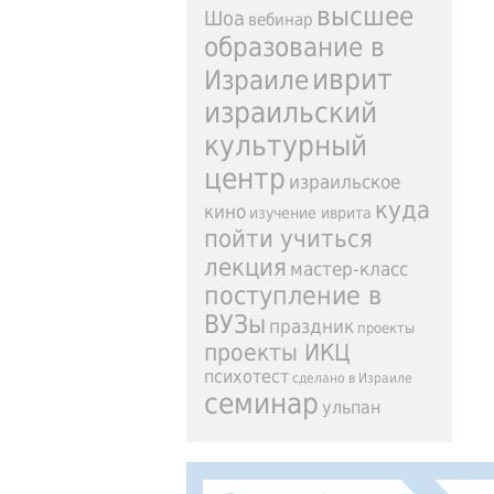
высшее
Шоа
вебинар
образование в
иврит
Израиле
израильский
культурный
центр
израильское
куда
кино
изучение иврита
пойти учиться
лекция
мастер-класс
поступление в
ВУЗы
праздник
проекты
проекты ИКЦ
психотест
сделано в Израиле
семинар
ульпан