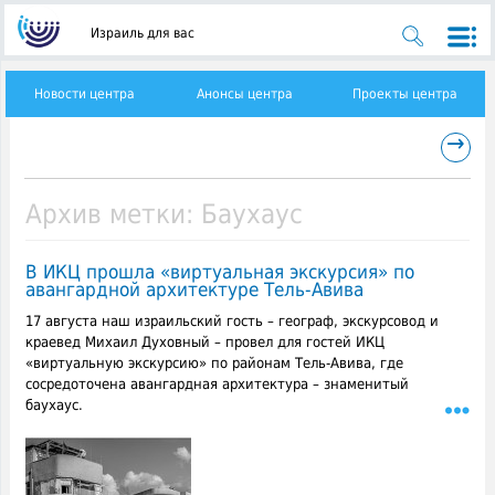
Израиль для вас
Новости центра
Анонсы центра
Проекты центра
→
Архив метки:
Баухаус
В ИКЦ прошла «виртуальная экскурсия» по
авангардной архитектуре Тель-Авива
17 августа наш израильский гость – географ, экскурсовод и
краевед Михаил Духовный – провел для гостей ИКЦ
«виртуальную экскурсию» по районам Тель-Авива, где
сосредоточена авангардная архитектура – знаменитый
баухаус.