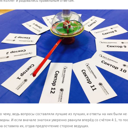
их коллег и радовались правильным ответам.
о чему, ведь вопросы составляли лучшие из лучших, и ответы на них были не
видны. И если вначале знатоки уверенно рванули вперёд со счётом 4:1, то по
ча оставила их, отдав предпочтение стороне ведущих.