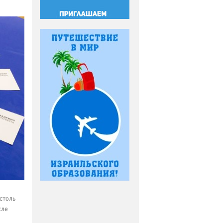
 столь
сле