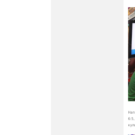
Нап
6:5
кул