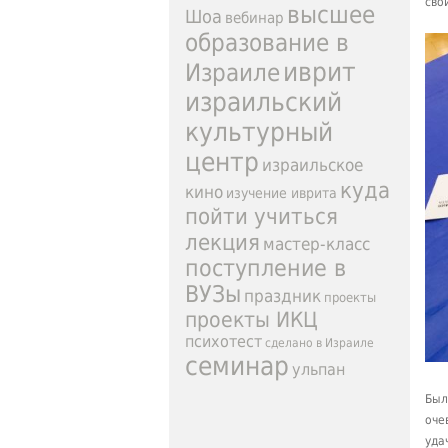
сво
высшее
Шоа
вебинар
образование в
иврит
Израиле
израильский
культурный
центр
израильское
куда
кино
изучение иврита
пойти учиться
лекция
мастер-класс
поступление в
ВУЗы
праздник
проекты
проекты ИКЦ
психотест
сделано в Израиле
семинар
ульпан
Был
оче
уда