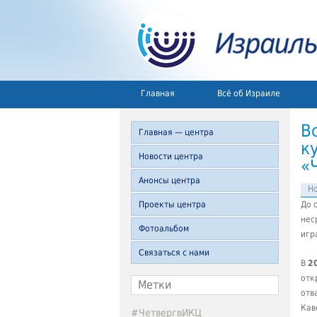
Главная
Всё об Израиле
В
Главная — центра
к
Новости центра
«
Анонсы центра
Но
Проекты центра
До 
нес
Фотоальбом
игр
Связаться с нами
В
2
отк
Метки
отв
Кав
#ЧетвергвИКЦ