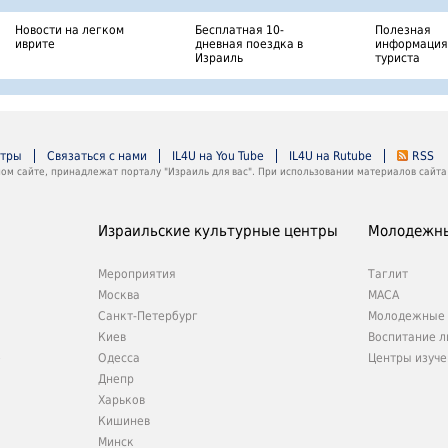
Новости на легком
Бесплатная 10-
Полезная
иврите
дневная поездка в
информация
Израиль
туриста
нтры
Связаться с нами
IL4U на You Tube
IL4U на Rutube
RSS
м сайте, принадлежат порталу "Израиль для вас". При использовании материалов сайта 
Израильские культурные центры
Молодежны
Мероприятия
Таглит
Москва
МАСА
Санкт-Петербург
Молодежные 
Киев
Воспитание л
е
Одесса
Центры изуче
Днепр
Харьков
Кишинев
Минск