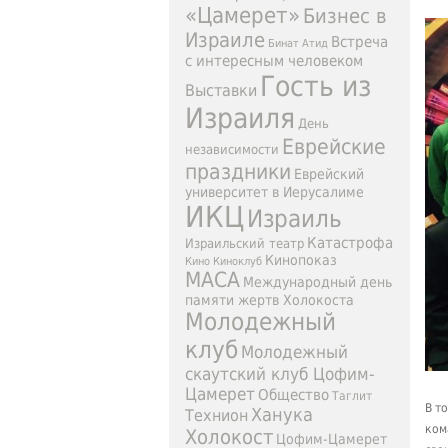
«Цамерет»
Бизнес в
Израиле
Встреча
Бинат Атид
с интересным человеком
Гость из
Выставки
Израиля
День
Еврейские
независимости
праздники
Еврейский
университет в Иерусалиме
ИКЦ
Израиль
Катастрофа
Израильский театр
Кинопоказ
Кино
Киноклуб
МАСА
Международный день
памяти жертв Холокоста
Молодежный
клуб
Молодежный
скаутский клуб Цофим-
Цамерет
Общество
Таглит
В т
Ханука
Технион
ком
Холокост
Цофим-Цамерет