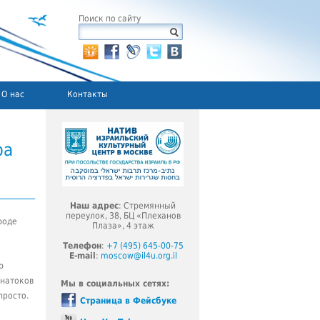
Поиск по сайту
О нас
Контакты
ра
Наш адрес
: Стремянный
переулок, 38, БЦ «Плеханов
роде
Плаза», 4 этаж
Телефон
:
+7 (495) 645-00-75
E-mail
:
moscow@il4u.org.il
р
знатоков
Мы в социальных сетях:
просто.
Страница в Фейсбуке