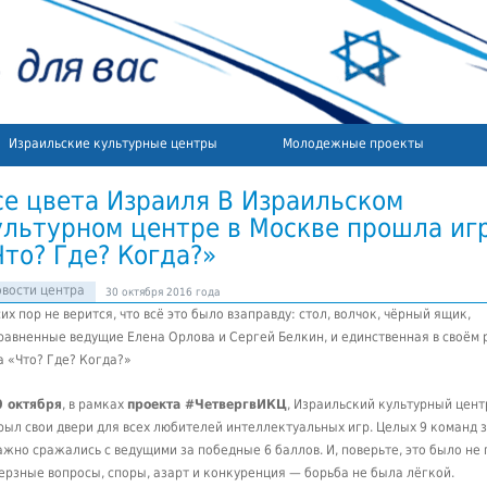
Израильские культурные центры
Молодежные проекты
се цвета Израиля В Израильском
ультурном центре в Москве прошла иг
Что? Где? Когда?»
вости центра
30 октября 2016 года
сих пор не верится, что всё это было взаправду: стол, волчок, чёрный ящик,
равненные ведущие Елена Орлова и Сергей Белкин, и единственная в своём 
а «Что? Где? Когда?»
0 октября
, в рамках
проекта #ЧетвергвИКЦ
, Израильский культурный цент
рыл свои двери для всех любителей интеллектуальных игр. Целых 9 команд 
ажно сражались с ведущими за победные 6 баллов. И, поверьте, это было не 
ерзные вопросы, споры, азарт и конкуренция — борьба не была лёгкой.