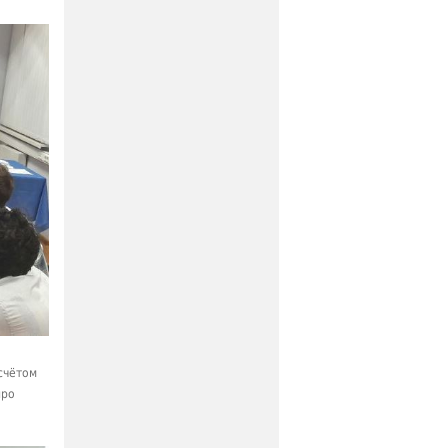
счётом
про