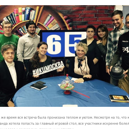
о же время вся встреча была пронизана теплом и уютом. Несмотря на то, что
анда хотела попасть за главный игровой стол, все участники искренне болел