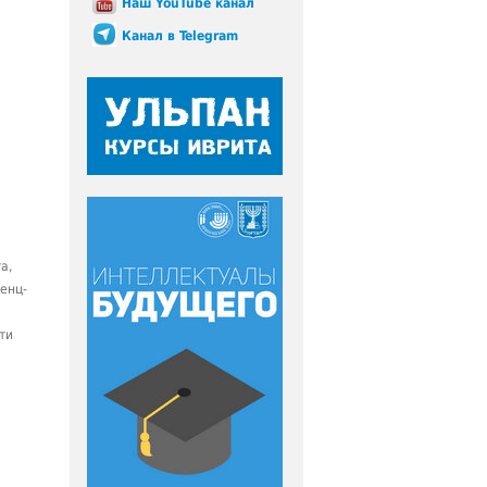
Наш YouTube канал
Канал в Telegram
а,
енц-
ти