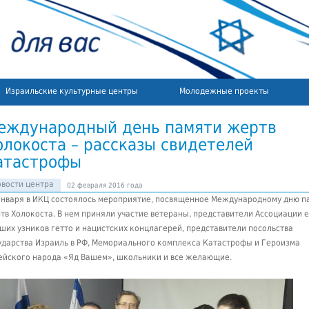
Израильские культурные центры
Молодежные проекты
еждународный день памяти жертв
олокоста – рассказы свидетелей
атастрофы
вости центра
02 февраля 2016 года
января в ИКЦ состоялось мероприятие, посвященное Международному дню п
тв Холокоста.
В нем приняли участие ветераны, представители Ассоциации е
ших узников гетто и нацистских концлагерей, представители посольства
ударства Израиль в РФ, Мемориального комплекса Катастрофы и Героизма
ейского народа «Яд Вашем», школьники и все желающие.