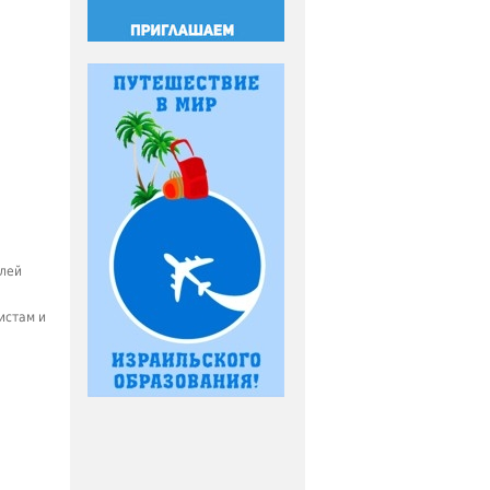
елей
истам и