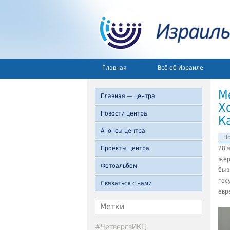
Главная
Всё об Израиле
М
Главная — центра
Х
Новости центра
К
Анонсы центра
Но
Проекты центра
28 
жер
Фотоальбом
быв
гос
Связаться с нами
евр
Метки
#ЧетвергвИКЦ