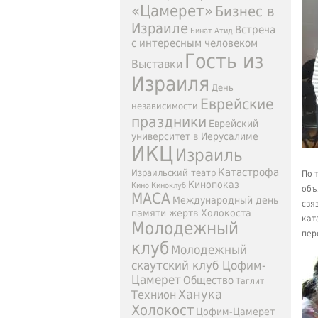
«Цамерет»
Бизнес в
Израиле
Встреча
Бинат Атид
с интересным человеком
Гость из
Выставки
Израиля
День
Еврейские
независимости
праздники
Еврейский
университет в Иерусалиме
ИКЦ
Израиль
Катастрофа
Израильский театр
По 
Кинопоказ
Кино
Киноклуб
объ
МАСА
Международный день
свя
памяти жертв Холокоста
кат
Молодежный
пер
клуб
Молодежный
скаутский клуб Цофим-
Цамерет
Общество
Таглит
Ханука
Технион
Холокост
Цофим-Цамерет