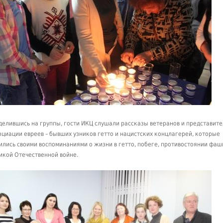
делившись на группы, гости ИКЦ слушали рассказы ветеранов и представит
оциации евреев – бывших узников гетто и нацистских концлагерей, которые
ились своими воспоминаниями о жизни в гетто, побеге, противостоянии фаш
икой Отечественной войне.