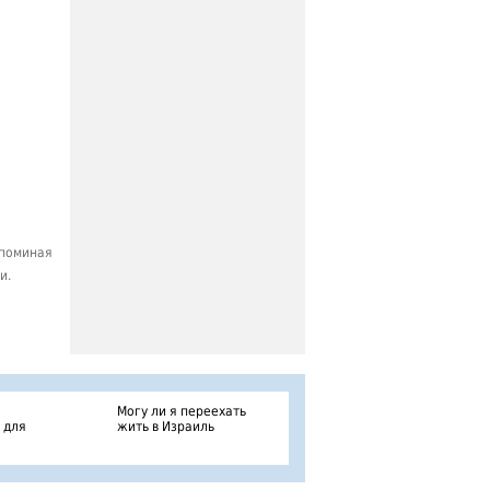
споминая
и.
Могу ли я переехать
 для
жить в Израиль