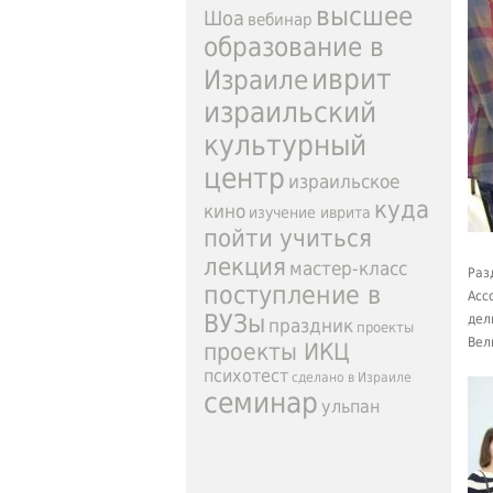
высшее
Шоа
вебинар
образование в
иврит
Израиле
израильский
культурный
центр
израильское
куда
кино
изучение иврита
пойти учиться
лекция
мастер-класс
Раз
поступление в
Асс
ВУЗы
дел
праздник
проекты
Вел
проекты ИКЦ
психотест
сделано в Израиле
семинар
ульпан