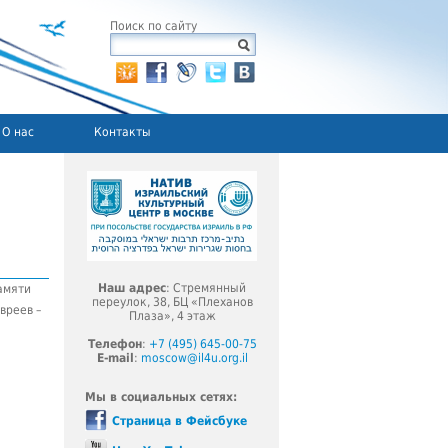
Поиск по сайту
О нас
Контакты
Наш адрес
: Стремянный
амяти
переулок, 38, БЦ «Плеханов
вреев –
Плаза», 4 этаж
Телефон
:
+7 (495) 645-00-75
E-mail
:
moscow@il4u.org.il
Мы в социальных сетях:
Страница в Фейсбуке