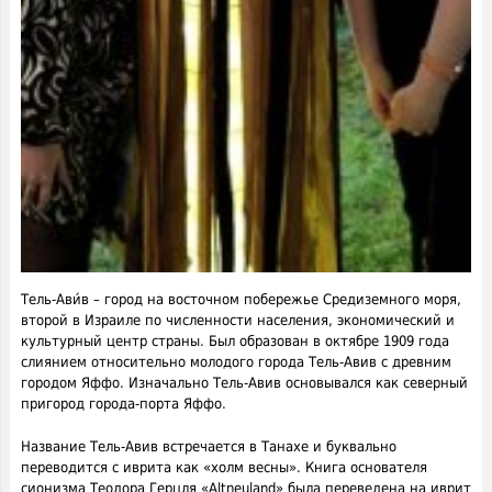
Тель-Ави́в – город на восточном побережье Средиземного моря,
второй в Израиле по численности населения, экономический и
культурный центр страны. Был образован в октябре 1909 года
слиянием относительно молодого города Тель-Авив с древним
городом Яффо. Изначально Тель-Авив основывался как северный
пригород города-порта Яффо.
Название Тель-Авив встречается в Танахе и буквально
переводится с иврита как «холм весны». Книга основателя
сионизмa Теодора Герцля «Altneuland» была переведена на иврит