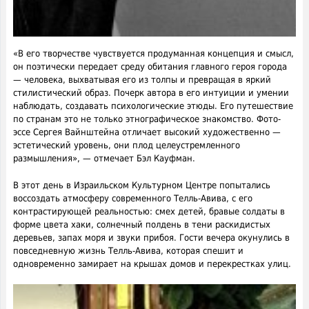
«В его творчестве чувствуется продуманная концепция и смысл,
он поэтически передает среду обитания главного героя города
— человека, выхватывая его из толпы и превращая в яркий
стилистический образ. Почерк автора в его интуиции и умении
наблюдать, создавать психологические этюды. Его путешествие
по странам это не только этнографическое знакомство. Фото-
эссе Сергея Вайнштейна отличает высокий художественно —
эстетический уровень, они плод целеустремленного
размышления», — отмечает Бэл Кауфман.
В этот день в Израильском Культурном Центре попытались
воссоздать атмосферу современного Телль-Авива, с его
контрастирующей реальностью: смех детей, бравые солдаты в
форме цвета хаки, солнечный полдень в тени раскидистых
деревьев, запах моря и звуки прибоя. Гости вечера окунулись в
повседневную жизнь Телль-Авива, которая спешит и
одновременно замирает на крышах домов и перекрестках улиц.