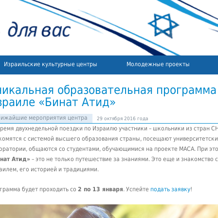
Израильские культурные центры
Молодежные проекты
никальная образовательная программа
зраиле «Бинат Атид»
лижайшие мероприятия центра
29 октября 2016 года
время двухнедельной поездки по Израилю участники – школьники из стран СН
комятся с системой высшего образования страны, посещают университетск
оратории, общаются со студентами, обучающимися на проекте МАСА.
При эт
нат Атид»
– это не только путешествие за знаниями. Это еще и знакомство с
аилем, его историей и традициями.
грамма будет проходить со
2 по 13 января
. Успейте
подать заявку
!