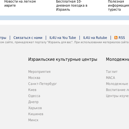
Новости на легком
Бесплатная 10-
Полезная
иврите
дневная поездка в
информация
Израиль
туриста
нтры
Связаться с нами
IL4U на You Tube
IL4U на Rutube
RSS
м сайте, принадлежат порталу "Израиль для вас". При использовании материалов сайта 
Израильские культурные центры
Молодежны
Мероприятия
Таглит
Москва
МАСА
Санкт-Петербург
Молодежные 
Киев
Воспитание л
е
Одесса
Центры изуче
Днепр
Харьков
Кишинев
Минск