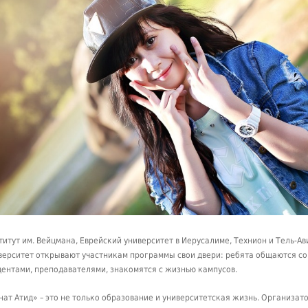
титут им. Вейцмана, Еврейский университет в Иерусалиме, Технион и Тель-Ав
верситет открывают участникам программы свои двери: ребята общаются со
дентами, преподавателями, знакомятся с жизнью кампусов.
нат Атид» – это не только образование и университетская жизнь. Организат