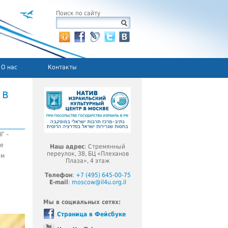
Поиск по сайту
О нас
Контакты
 в
Г –
ие
Наш адрес
: Стремянный
переулок, 38, БЦ «Плеханов
ом
Плаза», 4 этаж
Телефон
:
+7 (495) 645-00-75
E-mail
:
moscow@il4u.org.il
Мы в социальных сетях:
Страница в Фейсбуке