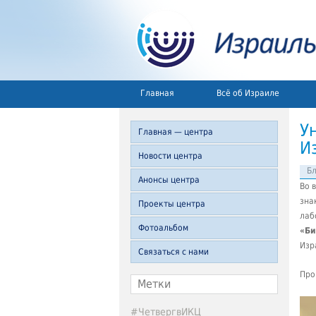
Главная
Всё об Израиле
У
Главная — центра
И
Новости центра
Б
Анонсы центра
Во 
зна
Проекты центра
лаб
Фотоальбом
«Би
Изр
Связаться с нами
Про
Метки
#ЧетвергвИКЦ