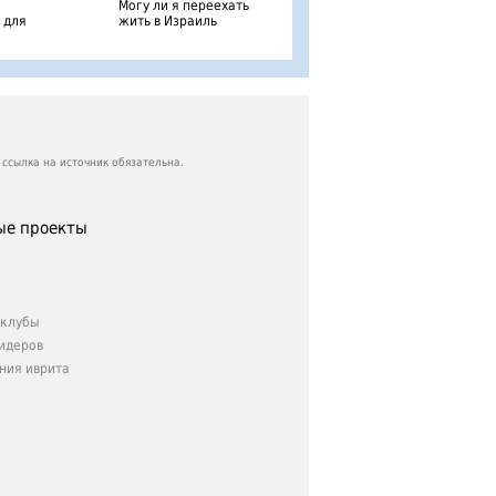
Могу ли я переехать
 для
жить в Израиль
ссылка на источник обязательна.
е проекты
клубы
идеров
ния иврита