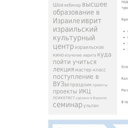
под
высшее
Шоа
вебинар
тур
образование в
иврит
Израиле
Кри
израильский
культурный
центр
израильское
куда
кино
изучение иврита
пойти учиться
Усл
лекция
мастер-класс
поступление в
Кол
ВУЗы
праздник
проекты
проекты ИКЦ
Рег
психотест
сделано в Израиле
В т
семинар
ульпан