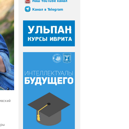
Наш YouTube канал
Канал в Telegram
ивский
оры