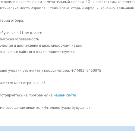
готовили приезжающим замечательный сюрприз! Они посетят самые извест
истические места Израиля: Стену Плача, старый Яффо, и, конечно, Тель-Авив.
терии отбора:
обучение в 11-ом классе
высокая успеваемость
участие и достижения в школьных олимпиадах
знание английского языка приветствуется
овия участия уточняйте у координатора: +7 (495) 6450075
ичество мест ограничено!
истрируйтесь на программу на
нашем сайте
.
еме сообщение пишите: «Интеллектуалы будущего».