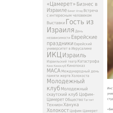
«Цамерет»
Бизнес в
Израиле
Встреча
Бинат Атид
с интересным человеком
Гость из
Выставки
Израиля
День
Еврейские
независимости
праздники
Еврейский
университет в Иерусалиме
ИКЦ
Израиль
Катастрофа
Израильский театр
Кинопоказ
Кино
Киноклуб
МАСА
Международный день
памяти жертв Холокоста
Молодежный
клуб
Молодежный
Инс
уни
скаутский клуб Цофим-
Цамерет
сту
Общество
Таглит
Ханука
Технион
Холокост
«Би
Цофим-Цамерет