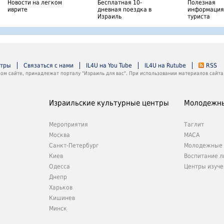
Новости на легком
Бесплатная 10-
Полезная
иврите
дневная поездка в
информация
Израиль
туриста
нтры
Связаться с нами
IL4U на You Tube
IL4U на Rutube
RSS
м сайте, принадлежат порталу "Израиль для вас". При использовании материалов сайта 
Израильские культурные центры
Молодежны
Мероприятия
Таглит
Москва
МАСА
Санкт-Петербург
Молодежные 
Киев
Воспитание л
е
Одесса
Центры изуче
Днепр
Харьков
Кишинев
Минск