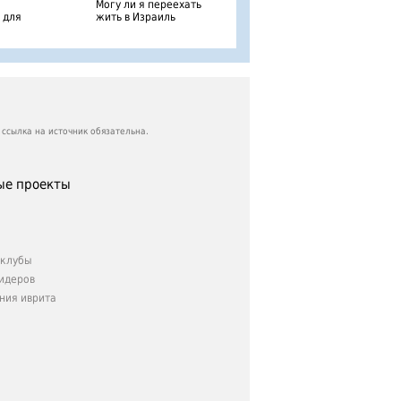
Могу ли я переехать
 для
жить в Израиль
ссылка на источник обязательна.
е проекты
клубы
идеров
ния иврита