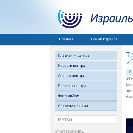
Главная
Всё об Израиле
Т
Главная — центра
«
Новости центра
Б
Анонсы центра
24 
био
Проекты центра
эфф
Фотоальбом
быс
Связаться с нами
Метки
#ЧетвергвИКЦ