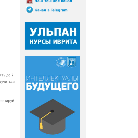
Наш YouTube канал
Канал в Telegram
ять до 7
аучиться
тренируй