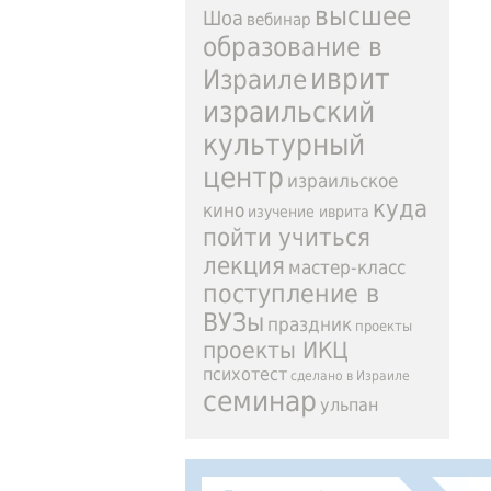
высшее
Шоа
вебинар
образование в
иврит
Израиле
израильский
культурный
центр
израильское
куда
кино
изучение иврита
пойти учиться
лекция
мастер-класс
поступление в
ВУЗы
праздник
проекты
проекты ИКЦ
психотест
сделано в Израиле
семинар
ульпан