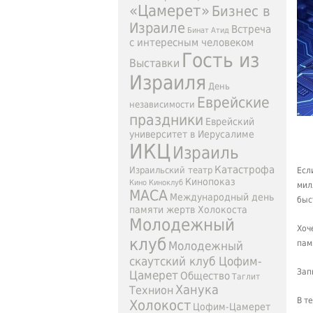
«Цамерет»
Бизнес в
Израиле
Встреча
Бинат Атид
с интересным человеком
Гость из
Выставки
Израиля
День
Еврейские
независимости
праздники
Еврейский
университет в Иерусалиме
ИКЦ
Израиль
Катастрофа
Израильский театр
Есл
Кинопоказ
Кино
Киноклуб
мил
МАСА
Международный день
быс
памяти жертв Холокоста
Молодежный
Хоч
клуб
пам
Молодежный
скаутский клуб Цофим-
Зап
Цамерет
Общество
Таглит
Ханука
Технион
В т
Холокост
Цофим-Цамерет