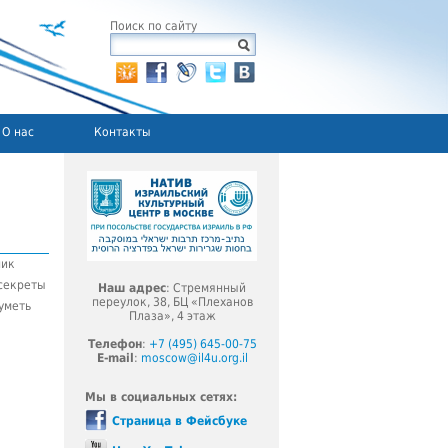
Поиск по сайту
О нас
Контакты
ник
 секреты
Наш адрес
: Стремянный
переулок, 38, БЦ «Плеханов
 уметь
Плаза», 4 этаж
Телефон
:
+7 (495) 645-00-75
E-mail
:
moscow@il4u.org.il
Мы в социальных сетях:
Страница в Фейсбуке