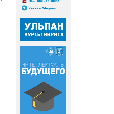
кже
Наш YouTube канал
Канал в Telegram