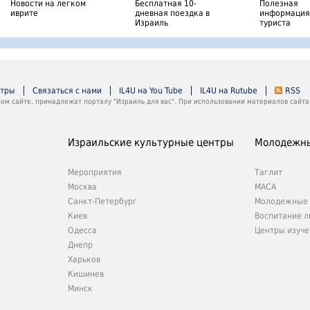
Новости на легком
Бесплатная 10-
Полезная
иврите
дневная поездка в
информация
Израиль
туриста
нтры
Связаться с нами
IL4U на You Tube
IL4U на Rutube
RSS
м сайте, принадлежат порталу "Израиль для вас". При использовании материалов сайта 
Израильские культурные центры
Молодежны
Мероприятия
Таглит
Москва
МАСА
Санкт-Петербург
Молодежные 
Киев
Воспитание л
е
Одесса
Центры изуче
Днепр
Харьков
Кишинев
Минск