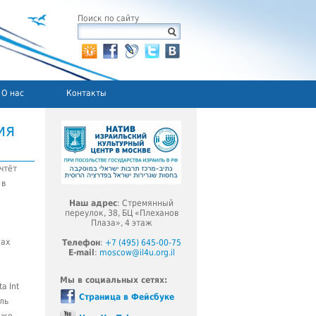
Поиск по сайту
О нас
Контакты
ия
чтёт
 в
Наш адрес
: Стремянный
переулок, 38, БЦ «Плеханов
Плаза», 4 этаж
ках
Телефон
:
+7 (495) 645-00-75
E-mail
:
moscow@il4u.org.il
Мы в социальных сетях:
a Int
Страница в Фейсбуке
ль