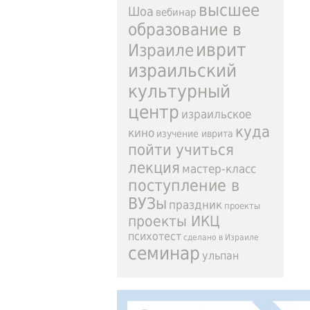
высшее
Шоа
вебинар
образование в
иврит
Израиле
израильский
культурный
центр
израильское
куда
кино
изучение иврита
пойти учиться
лекция
мастер-класс
поступление в
ВУЗы
праздник
проекты
проекты ИКЦ
психотест
сделано в Израиле
семинар
ульпан