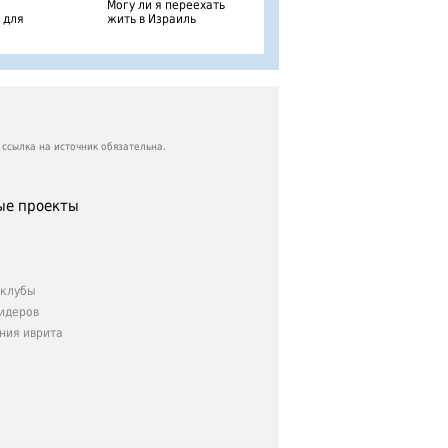
Могу ли я переехать
 для
жить в Израиль
ссылка на источник обязательна.
е проекты
клубы
идеров
ния иврита