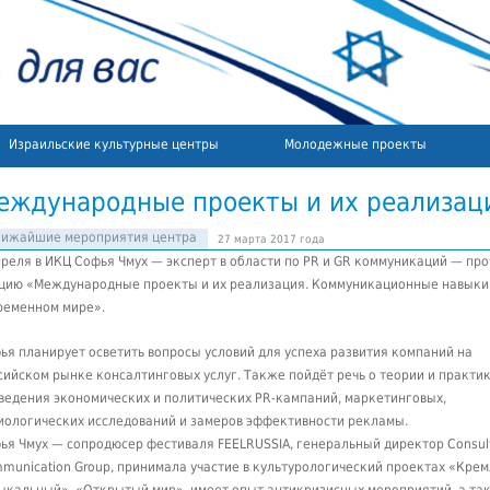
Израильские культурные центры
Молодежные проекты
еждународные проекты и их реализац
лижайшие мероприятия центра
27 марта 2017 года
преля в ИКЦ Софья Чмух — эксперт в области по PR и GR коммуникаций — про
цию «Международные проекты и их реализация. Коммуникационные навыки
ременном мире».
ья планирует осветить вопросы условий для успеха развития компаний на
сийском рынке консалтинговых услуг. Также пойдёт речь о теории и практи
ведения экономических и политических PR-кампаний, маркетинговых,
иологических исследований и замеров эффективности рекламы.
ья Чмух — сопродюсер фестиваля FEELRUSSIA, генеральный директор Consult
munication Group, принимала участие в культурологический проектах «Крем