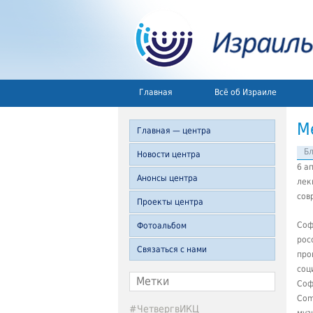
Главная
Всё об Израиле
М
Главная — центра
Б
Новости центра
6 а
Анонсы центра
лек
сов
Проекты центра
Соф
Фотоальбом
рос
Связаться с нами
про
соц
Метки
Соф
Com
#ЧетвергвИКЦ