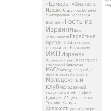
муз
«Цамерет»
Бизнес в
ста
Израиле
Встреча
Бинат Атид
с интересным человеком
Гость из
Выставки
Израиля
День
Еврейские
независимости
праздники
Еврейский
университет в Иерусалиме
ИКЦ
Израиль
Катастрофа
Израильский театр
Кинопоказ
Кино
Киноклуб
МАСА
Международный день
памяти жертв Холокоста
Молодежный
клуб
Молодежный
скаутский клуб Цофим-
Цамерет
Общество
Таглит
Ханука
Технион
Холокост
Цофим-Цамерет