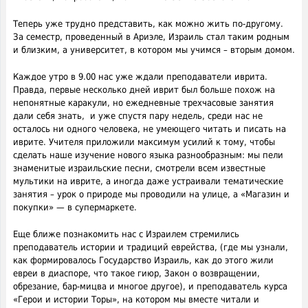
Теперь уже трудно представить, как можно жить по-другому.
За семестр, проведенный в Ариэле, Израиль стал таким родным
и близким, а университет, в котором мы учимся – вторым домом.
Каждое утро в 9.00 нас уже ждали преподаватели иврита.
Правда, первые несколько дней иврит был больше похож на
непонятные каракули, но ежедневные трехчасовые занятия
дали себя знать, и уже спустя пару недель, среди нас не
осталось ни одного человека, не умеющего читать и писать на
иврите. Учителя приложили максимум усилий к тому, чтобы
сделать наше изучение нового языка разнообразным: мы пели
знаменитые израильские песни, смотрели всем известные
мультики на иврите, а иногда даже устраивали тематические
занятия – урок о природе мы проводили на улице, а «Магазин и
покупки» — в супермаркете.
Еще ближе познакомить нас с Израилем стремились
преподаватель истории и традиций еврейства, (где мы узнали,
как формировалось Государство Израиль, как до этого жили
евреи в диаспоре, что такое гиюр, Закон о возвращении,
обрезание, бар-мицва и многое другое), и преподаватель курса
«Герои и истории Торы», на котором мы вместе читали и