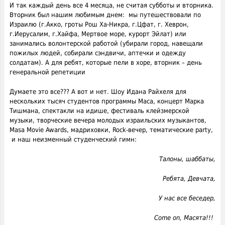
И так каждый день все 4 месяца, не считая субботы и вторника.
Вторник был нашим любимым днем: мы путешествовали по
Израилю (г.Акко, гроты Рош Ха-Никра, г.Цфат, г. Хеврон,
г.Иерусалим, г.Хайфа, Мертвое море, курорт Эйлат) или
занимались волонтерской работой (убирали город, навещали
пожилых людей, собирали сэндвичи, аптечки и одежду
солдатам). А для ребят, которые пели в хоре, вторник – день
генеральной репетиции
Думаете это все??? А вот и нет. Шоу Идана Райхеля для
нескольких тысяч студентов программы Маса, концерт Марка
Тишмана, спектакли на идише, фестиваль клейзмерской
музыки, творческие вечера молодых израильских музыкантов,
Мasa Movie Awards, мадриховки, Rock-вечер, тематические party,
и наш неизменный студенческий гимн:
Талоны, шаббаты,
Ребята, Девчата,
У нас все беседер,
Come
on, Масята!!!