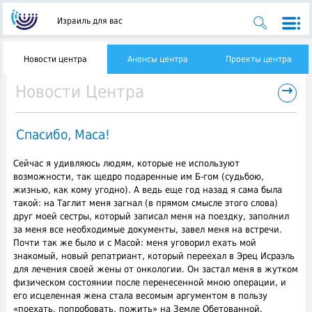
Израиль для вас
Новости центра
Анонсы центра
Проекты центра
→
Новости Центра
Спасибо, Маса!
Сейчас я удивляюсь людям, которые не используют
возможности, так щедро подаренные им Б-гом (судьбою,
жизнью, как кому угодно). А ведь еще год назад я сама была
такой
: на Таглит меня загнал (в прямом смысле этого слова)
друг моей сестры, который записал меня на поездку, заполнил
за меня все необходимые документы, завел меня на встречи.
Почти так же было и с Масой: меня уговорил ехать мой
знакомый, новый репатриант, который переехал в Эрец Исраэль
для лечения своей жены от онкологии. Он застал меня в жутком
физическом состоянии после перенесенной мною операции, и
его исцеленная жена стала весомым аргументом в пользу
«поехать, попробовать, пожить» на Земле Обетованной.