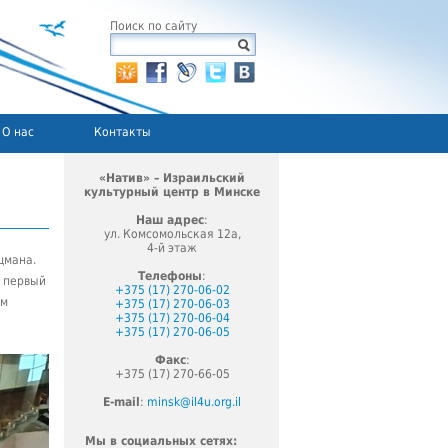
Поиск по сайту
О нас
Контакты
«Натив» – Израильский
культурный центр в Минске
Наш адрес
:
ул. Комсомольская 12а,
4-й этаж
цмана.
Телефоны
:
, первый
+375 (17) 270-06-02
им
+375 (17) 270-06-03
+375 (17) 270-06-04
+375 (17) 270-06-05
Факс
:
+375 (17) 270-66-05
E-mail
:
minsk@il4u.org.il
Мы в социальных сетях: