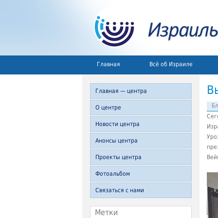
Главная
Всё об Израиле
В
Главная — центра
Б
О центре
Сег
Новости центра
Изр
Уро
Анонсы центра
пре
Проекты центра
Вей
Фотоальбом
Связаться с нами
Метки