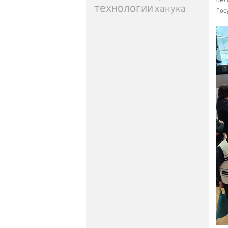
бел
технологии
ханука
Гос