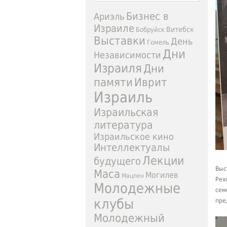
Бизнес в
Ариэль
Израиле
Витебск
Бобруйск
Выставки
День
Гомель
Дни
Независимости
Израиля
Дни
Иврит
памяти
Израиль
Израильская
литература
Израильское кино
Интеллектуалы
Лекции
будущего
Выс
Маса
Могилев
Мацпен
Рех
Молодежные
сем
клубы
пре
Молодежный