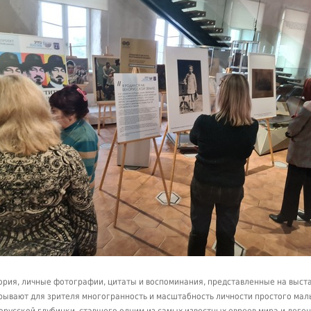
ория, личные фотографии, цитаты и воспоминания, представленные на выста
рывают для зрителя многогранность и масштабность личности простого мал