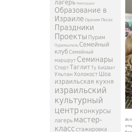
лагерь
Новогрудок
Образование в
Израиле
Ораним
Песах
Праздники
Проекты
Пурим
Семейный
Пуримшпиль
клуб
Семейный
Семинары
маршрут
Таглит
Спорт
Ту БиШват
Шоа
Ульпан
Холокост
израильская кухня
израильский
культурный
центр
конкурсы
мастер-
лагерь
Ист
отк
класс
стажировка