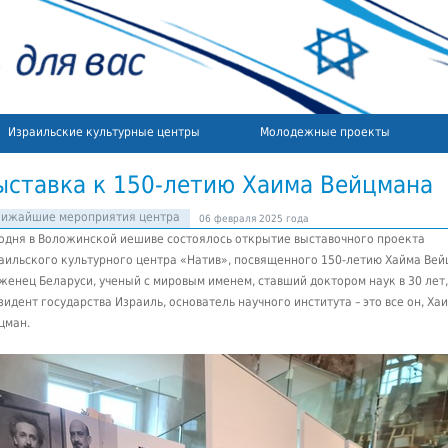
Израильские культурные центры
Молодежные проекты
ыставка к 150-летию Хаима Вейцмана
лижайшие мероприятия центра
06 февраля 2025 года
одня в Воложинской иешиве состоялось открытие выставочного проекта
аильского культурного центра «Натив», посвященного 150-летию Хайма Вей
женец Беларуси, ученый с мировым именем, ставший доктором наук в 30 лет
зидент государства Израиль, основатель научного института – это все он, Ха
цман.