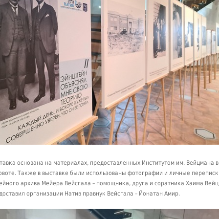
тавка основана на материалах, предоставленных Институтом им. Вейцмана в
овоте. Также в выставке были использованы фотографии и личные переписк
ейного архива Мейера Вейсгала – помощника, друга и соратника Хаима Вейц
доставил организации Натив правнук Вейсгала – Йонатан Амир.