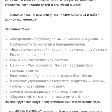
— провести время с пользой: узнать от профессионалов о
тонкостях воспитания детей и семейной жизни;
— познакомиться с другими участниками семинара и найти
единомышленников!
Основные темы:
«Разделились беспощадно мы на женщин и мужчин…»
Особенности психологии и поведения полов.
«Быть мужем и женой»- теория и практика ….от Адама и
Евы и до наших дней.
Семья как экологическая система.
От «Я» к «Мы» и обратно. Личное пространство и
границы в семье.
Родительские будни, или как трудно быть богом!
В поисках утраченного авторитета: родители — «совы»,
«слоны», «дельфины» и «быки».
семья в период кризиса и кризисы в семье.
«Здравствуй,
мотек
!» — семья и дети в Израиле.
На маршруте вас ждут профессиональные израильские гиды:
— д-р МИХАИЛ КИПНИС, директор Израильского центра семьи