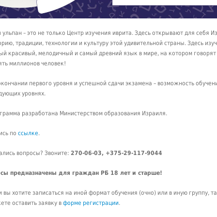
 ульпан – это не только Центр изучения иврита. Здесь открывают для себя И
орию, традиции, технологии и культуру этой удивительной страны. Здесь изу
ый красивый, мелодичный и самый древний язык в мире, на котором говорят
ять миллионов человек!
окончании первого уровня и успешной сдачи экзамена – возможность обучен
дующих уровнях.
грамма разработана Министерством образования Израиля.
ись по
ссылке
.
ались вопросы? Звоните:
270-06-03, +375-29-117-9044
сы предназначены для граждан РБ 18 лет и старше!
и вы хотите записаться на иной формат обучения (очно) или в иную группу, т
ете оставить заявку в
форме регистрации
.