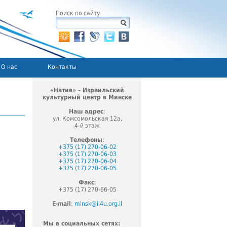
Поиск по сайту
О нас
Контакты
«Натив» – Израильский
культурный центр в Минске
Наш адрес
:
ул. Комсомольская 12а,
4-й этаж
Телефоны
:
+375 (17) 270-06-02
+375 (17) 270-06-03
+375 (17) 270-06-04
+375 (17) 270-06-05
Факс
:
+375 (17) 270-66-05
E-mail
:
minsk@il4u.org.il
Мы в социальных сетях: