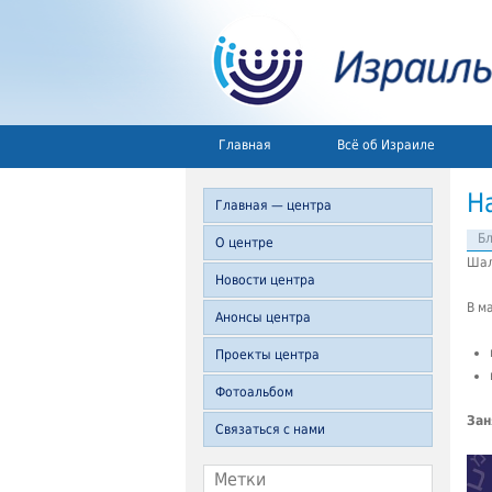
Главная
Всё об Израиле
Н
Главная — центра
Б
О центре
Шал
Новости центра
В м
Анонсы центра
Проекты центра
Фотоальбом
Зан
Связаться с нами
Метки