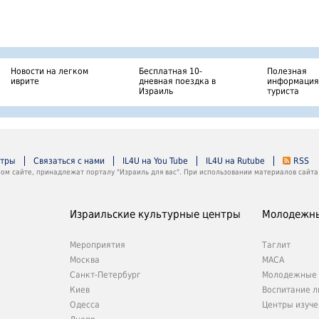
Новости на легком
Бесплатная 10-
Полезная
иврите
дневная поездка в
информация
Израиль
туриста
нтры
Связаться с нами
IL4U на You Tube
IL4U на Rutube
RSS
м сайте, принадлежат порталу "Израиль для вас". При использовании материалов сайта 
Израильские культурные центры
Молодежны
Мероприятия
Таглит
Москва
МАСА
Санкт-Петербург
Молодежные 
Киев
Воспитание л
е
Одесса
Центры изуче