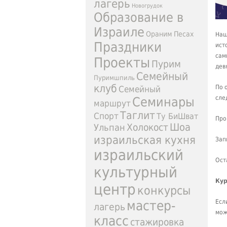
лагерь
Новогрудок
Образование в
Израиле
Ораним
Песах
Наш
Праздники
ист
сам
Проекты
Пурим
дев
Семейный
Пуримшпиль
клуб
По 
Семейный
сле
Семинары
маршрут
Таглит
Спорт
Ту БиШват
Про
Шоа
Ульпан
Холокост
израильская кухня
Зап
израильский
Ост
культурный
Кур
центр
конкурсы
мастер-
Есл
лагерь
мож
класс
стажировка