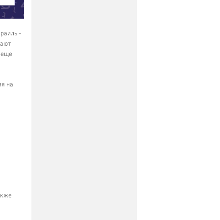
зраиль –
чают
 еще
ия на
акже