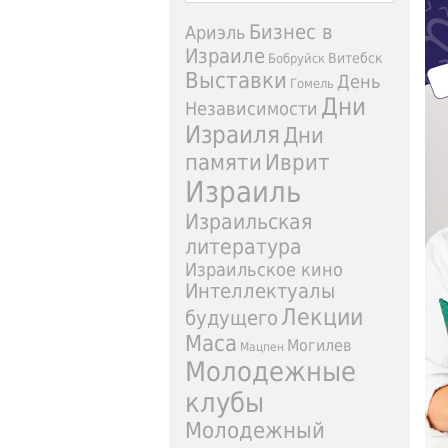
Бизнес в
Ариэль
Израиле
Витебск
Бобруйск
Выставки
День
Гомель
Дни
Независимости
Израиля
Дни
Иврит
памяти
Израиль
Израильская
литература
Израильское кино
Интеллектуалы
Лекции
будущего
Маса
Могилев
Мацпен
Молодежные
клубы
Молодежный