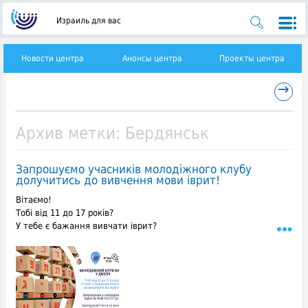
Израиль для вас
Новости центра
Анонсы центра
Проекты центра
→
Архив метки:
Бердянськ
Запрошуємо учасників молодіжного клубу
долучитись до вивчення мови іврит!
Вітаємо!
Тобі від 11 до 17 років?
У тебе є бажання вивчати іврит?